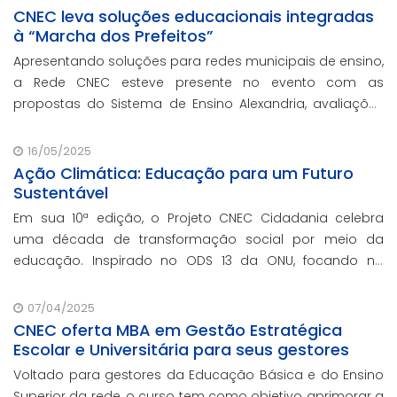
CNEC leva soluções educacionais integradas
à “Marcha dos Prefeitos”
Apresentando soluções para redes municipais de ensino,
a Rede CNEC esteve presente no evento com as
propostas do Sistema de Ensino Alexandria, avaliações
pedagógicas, formação docente, serviços de gestão
escolar e parcerias com prefeituras durante e
16/05/2025
Ação Climática: Educação para um Futuro
Sustentável
Em sua 10ª edição, o Projeto CNEC Cidadania celebra
uma década de transformação social por meio da
educação. Inspirado no ODS 13 da ONU, focando no
enfrentamento das mudanças climáticas e na
promoção da sustentabilidade.
07/04/2025
CNEC oferta MBA em Gestão Estratégica
Escolar e Universitária para seus gestores
Voltado para gestores da Educação Básica e do Ensino
Superior da rede, o curso tem como objetivo aprimorar a