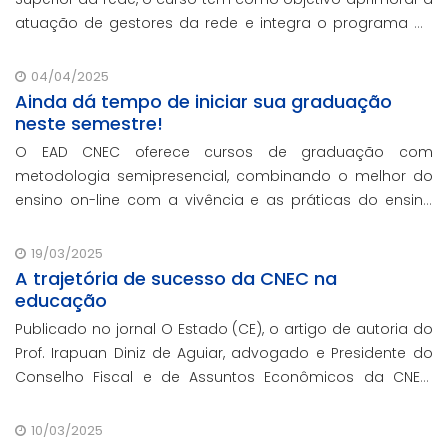
atuação de gestores da rede e integra o programa de
formação continuada em serviço da instituição,
contando com o oferecimento gratuito da Re
04/04/2025
Ainda dá tempo de iniciar sua graduação
neste semestre!
O EAD CNEC oferece cursos de graduação com
metodologia semipresencial, combinando o melhor do
ensino on-line com a vivência e as práticas do ensino
presencial.
19/03/2025
A trajetória de sucesso da CNEC na
educação
Publicado no jornal O Estado (CE), o artigo de autoria do
Prof. Irapuan Diniz de Aguiar, advogado e Presidente do
Conselho Fiscal e de Assuntos Econômicos da CNEC,
aborda a história e o impacto cenecista na educação
brasileira.
10/03/2025