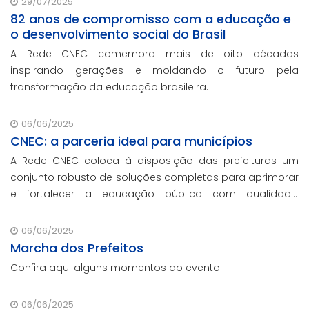
29/07/2025
82 anos de compromisso com a educação e
o desenvolvimento social do Brasil
A Rede CNEC comemora mais de oito décadas
inspirando gerações e moldando o futuro pela
transformação da educação brasileira.
06/06/2025
CNEC: a parceria ideal para municípios
A Rede CNEC coloca à disposição das prefeituras um
conjunto robusto de soluções completas para aprimorar
e fortalecer a educação pública com qualidade,
inovação e gestão eficiente. Mesmo para os municípios
que não participaram da Marcha dos Prefeitos
06/06/2025
Marcha dos Prefeitos
Confira aqui alguns momentos do evento.
06/06/2025