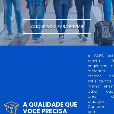
CLIQUE AQUI PARA ENVIAR
A CNEC est
atenta à
exigências d
mercado 
oferece ao
seus alunos 
melhor ensin
para cad
área d
atuação.
A QUALIDADE QUE
Contamos
VOCÊ PRECISA
com 