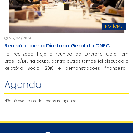
NOTÍCIAS
25/04/2019
Reunião com a Diretoria Geral da CNEC
Foi realizada hoje a reunião da Diretoria Geral, em
Brasília/DF. Na pauta, dentre outros temas, foi discutido o
Relatório Social 2018 e demonstrações financeiras,
contábeis do exercício fiscal e números das Instituições
Agenda
do ano passado.
Não há eventos cadastrados na agenda.