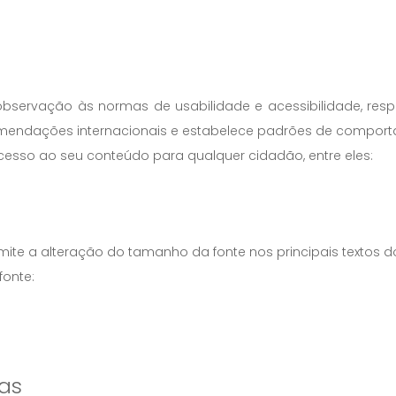
bservação às normas de usabilidade e acessibilidade, res
comendações internacionais e estabelece padrões de comport
 acesso ao seu conteúdo para qualquer cidadão, entre eles:
te a alteração do tamanho da fonte nos principais textos dos p
fonte:
ras