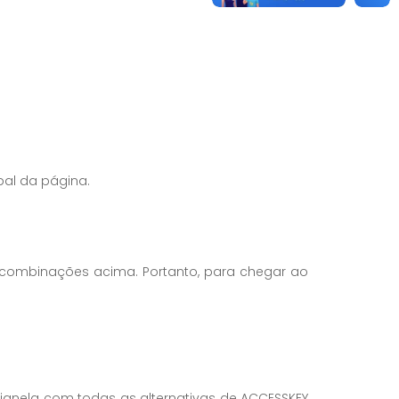
pal da página.
as combinações acima. Portanto, para chegar ao
a janela com todas as alternativas de ACCESSKEY