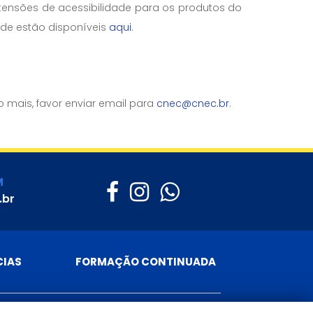
tensões de acessibilidade para os produtos do
ade estão disponíveis
aqui
.
 mais, favor enviar email para
cnec@cnec.br
.
M
.br
CIAS
FORMAÇÃO CONTINUADA