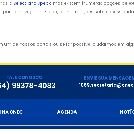
amos o
Select and Speak
, mas existem inúmeras opções de ex
para o navegador Firefox, as informações sobre acessibilid
s
 um de nossos portais ou se for possível ajudarmos em algo
FALE CONOSCO
ENVIE SUA MENSAGE
54) 99378-4083
1869.secretaria@cnec
I NA CNEC
AGENDA
NOTÍ