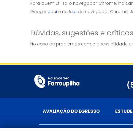
Para quem utiliza o navegador Chrome, indic
Google
aqui
e na
loja
do navegador Chrome. Já 
Dúvidas, sugestões e crítica
No caso de problemas com a acessibilidade em
(
AVALIAÇÃO DO EGRESSO
ESTUDE