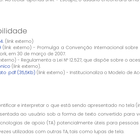
bilidade
4.
(link externo)
9
(link externo) - Promulga a Convenção Internacional sobre
York, em 30 de março de 2007.
 externo) - Regulamenta a Lei Nº 12.527, que dispõe sobre o ac
ônico
(link externo).
ato .pdf (35,5Kb)
(link externo) - Institucionaliza o Modelo de 
dentificar e interpretar o que está sendo apresentado no te
resentada ao usuário sob a forma de texto convertido para v
tecnologias de apoio (TA) potencialmente úteis para pessoas 
zes utilizadas com outras TA, tais como lupas de tela.