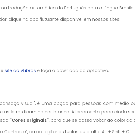
 na tradução automática do Português para a Língua Brasileira
 clique na aba flutuante disponível em nossos sites:
ite
site do VLibras
e faça o download do aplicativo.
o "cansaço visual", é uma opção para pessoas com médio ou g
e as letras ficam na cor branca. A ferramenta pode ainda se
ssão
"Cores originais"
, para que se possa voltar ao colorid
o Contraste”, ou ao digitar as teclas de atalho Alt + Shift + C.