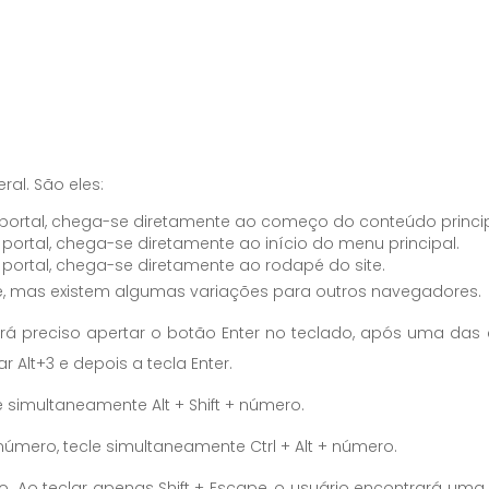
al. São eles:
 portal, chega-se diretamente ao começo do conteúdo princi
portal, chega-se diretamente ao início do menu principal.
portal, chega-se diretamente ao rodapé do site.
, mas existem algumas variações para outros navegadores.
r, será preciso apertar o botão Enter no teclado, após uma d
 Alt+3 e depois a tecla Enter.
e simultaneamente Alt + Shift + número.
 número, tecle simultaneamente Ctrl + Alt + número.
o. Ao teclar apenas Shift + Escape, o usuário encontrará um