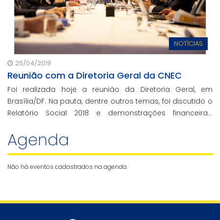
NOTÍCIAS
25/04/2019
Reunião com a Diretoria Geral da CNEC
Foi realizada hoje a reunião da Diretoria Geral, em
Brasília/DF. Na pauta, dentre outros temas, foi discutido o
Relatório Social 2018 e demonstrações financeiras,
contábeis do exercício fiscal e números das Instituições
Agenda
do ano passado.
Não há eventos cadastrados na agenda.