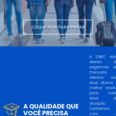
CLIQUE AQUI PARA ENVIAR
A CNEC est
atenta à
exigências d
mercado 
oferece ao
seus alunos 
melhor ensin
para cad
área d
atuação.
A QUALIDADE QUE
Contamos
VOCÊ PRECISA
com 