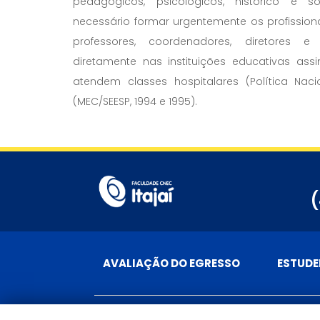
pedagógicos, psicológicos, histórico e s
necessário formar urgentemente os profission
professores, coordenadores, diretores 
diretamente nas instituições educativas as
atendem classes hospitalares (Política Nac
(MEC/SEESP, 1994 e 1995).
(
AVALIAÇÃO DO EGRESSO
ESTUDE