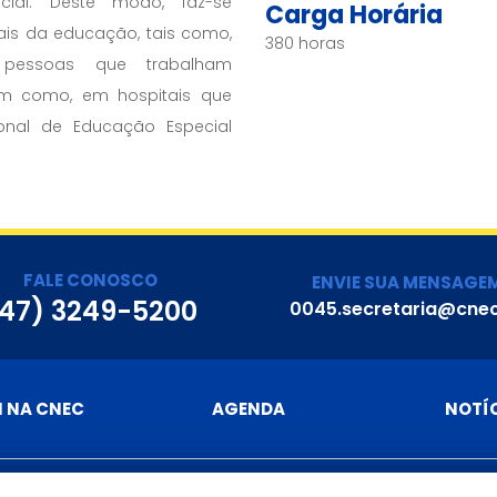
ocial. Deste modo, faz-se
Carga Horária
ais da educação, tais como,
380 horas
e pessoas que trabalham
sim como, em hospitais que
ional de Educação Especial
FALE CONOSCO
ENVIE SUA MENSAGE
47) 3249-5200
0045.secretaria@cnec
I NA CNEC
AGENDA
NOTÍ