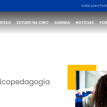
Voltar para Port
RESSO
ESTUDEI NA CNEC
AGENDA
NOTÍCIAS
FO
u
icopedagogia