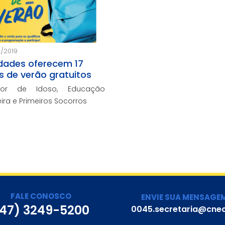
/2019
dades oferecem 17
s de verão gratuitos
dor de Idoso, Educação
ira e Primeiros Socorros
FALE CONOSCO
ENVIE SUA MENSAGE
47) 3249-5200
0045.secretaria@cnec