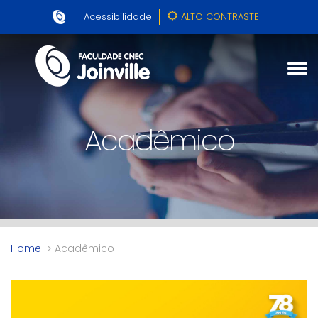
Acessibilidade
ALTO CONTRASTE
Acadêmico
Home
Acadêmico