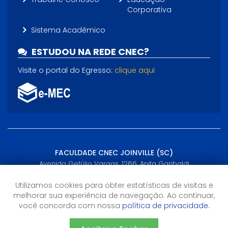
Corporativa
Sistema Acadêmico
ESTUDOU NA REDE CNEC?
Visite o portal do Egresso:
clique aqui
FACULDADE CNEC JOINVILLE (SC)
Avenida Getúlio Vargas, 1266, Anita Garibaldi
Joinville, SC - (47) 3431-0900
Utilizamos cookies para obter estatísticas de visitas e
melhorar sua experiência de navegação. Ao continuar,
Horário de Atendimento
você concorda com nossa
política de privacidade.
Segunda a Sexta-feira: 8h às 18h