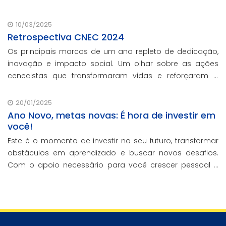
aborda a história e o impacto cenecista na educação
brasileira.
10/03/2025
Retrospectiva CNEC 2024
Os principais marcos de um ano repleto de dedicação,
inovação e impacto social. Um olhar sobre as ações
cenecistas que transformaram vidas e reforçaram o
nosso compromisso com a educação de qualidade.
20/01/2025
Ano Novo, metas novas: É hora de investir em
você!
Este é o momento de investir no seu futuro, transformar
obstáculos em aprendizado e buscar novos desafios.
Com o apoio necessário para você crescer pessoal e
profissionalmente, estamos aqui para te ajudar a
transformar metas em conquistas reais.