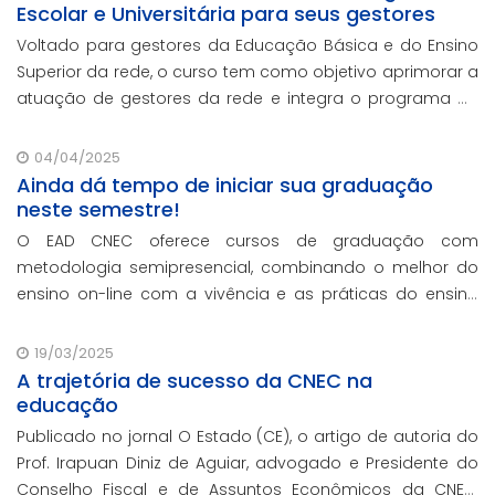
Escolar e Universitária para seus gestores
Voltado para gestores da Educação Básica e do Ensino
Superior da rede, o curso tem como objetivo aprimorar a
atuação de gestores da rede e integra o programa de
formação continuada em serviço da instituição,
contando com o oferecimento gratuito da Re
04/04/2025
Ainda dá tempo de iniciar sua graduação
neste semestre!
O EAD CNEC oferece cursos de graduação com
metodologia semipresencial, combinando o melhor do
ensino on-line com a vivência e as práticas do ensino
presencial.
19/03/2025
A trajetória de sucesso da CNEC na
educação
Publicado no jornal O Estado (CE), o artigo de autoria do
Prof. Irapuan Diniz de Aguiar, advogado e Presidente do
Conselho Fiscal e de Assuntos Econômicos da CNEC,