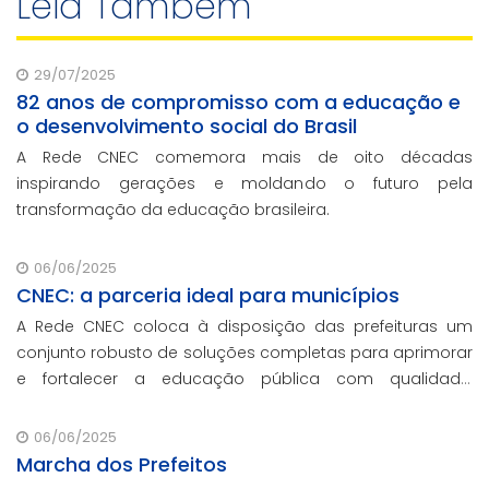
Leia Também
29/07/2025
82 anos de compromisso com a educação e
o desenvolvimento social do Brasil
A Rede CNEC comemora mais de oito décadas
inspirando gerações e moldando o futuro pela
transformação da educação brasileira.
06/06/2025
CNEC: a parceria ideal para municípios
A Rede CNEC coloca à disposição das prefeituras um
conjunto robusto de soluções completas para aprimorar
e fortalecer a educação pública com qualidade,
inovação e gestão eficiente. Mesmo para os municípios
que não participaram da Marcha dos Prefeitos
06/06/2025
Marcha dos Prefeitos