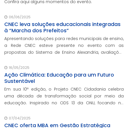
Confira aqui alguns momentos do evento.
06/06/2025
CNEC leva soluções educacionais integradas
à “Marcha dos Prefeitos”
Apresentando soluções para redes municipais de ensino,
a Rede CNEC esteve presente no evento com as
propostas do Sistema de Ensino Alexandria, avaliações
pedagógicas, formação docente, serviços de gestão
escolar e parcerias com prefeituras durante e
16/05/2025
Ação Climática: Educação para um Futuro
Sustentável
Em sua 10ª edição, o Projeto CNEC Cidadania celebra
uma década de transformação social por meio da
educação. Inspirado no ODS 13 da ONU, focando no
enfrentamento das mudanças climáticas e na
promoção da sustentabilidade.
07/04/2025
CNEC oferta MBA em Gestão Estratégica