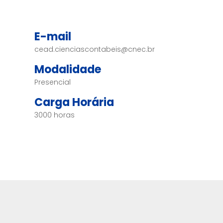
E-mail
cead.cienciascontabeis@cnec.br
Modalidade
Presencial
Carga Horária
3000 horas