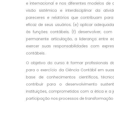
e internacional e nos diferentes modelos de 
visão sistêmica e interdisciplinar da ativi
pareceres e relatórios que contribuam par
eficaz de seus usuários; (e) aplicar adequad
às funções contábeis; (f) desenvolver, co
permanente articulação, a liderança entre equ
exercer suas responsabilidades com expre
contábeis.
O objetivo do curso é formar profissionais da
para o exercício da Ciência Contábil em suas
base de conhecimentos científicos, técnic
contribuir para o desenvolvimento suste
instituições, comprometidos com a ética e a j
participação nos processos de transformação