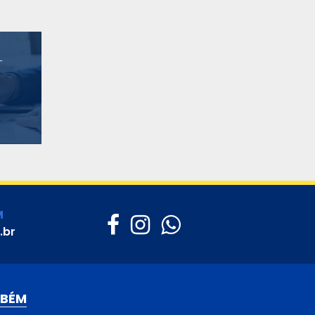
-
M
.br
MBÉM