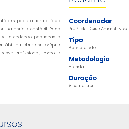
Coordenador
ntábeis pode atuar na área
Profª. Ma. Deise Amaral Tyska
ou na perícia contábil. Pode
dade, atendendo pequenas e
Tipo
tábil, ou abrir seu próprio
Bacharelado
desse profissional, como a
Metodologia
Híbrida
Duração
8 semestres
ursos