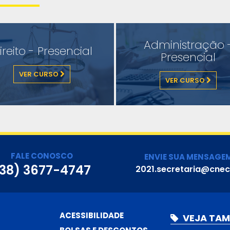
Administração 
ireito - Presencial
Presencial
VER CURSO
VER CURSO
FALE CONOSCO
ENVIE SUA MENSAGE
38) 3677-4747
2021.secretaria@cnec
ACESSIBILIDADE
VEJA TA