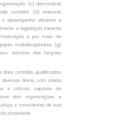
organização; (c) demonstrar
dade contábil; (d) elaborar
a o desempenho eficiente e
amente a legislação inerente
m motivação e por meio de
ipes multidisciplinares; (g)
ssivo domínio das funções
 área contábil, qualificados
 diversas áreas, com sólida
os e críticos, capazes de
ntável das organizações e
ustiça, e conscientes de sua
 da sociedade.