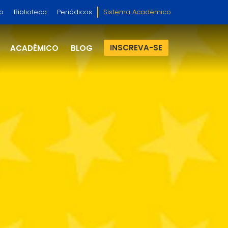
so
Biblioteca
Periódicos
Sistema Acadêmico
INSCREVA-SE
ACADÊMICO
BLOG