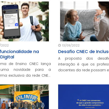
para a primeira fase do 36
de Ordem da OAB.
/2022
13/09/2022
funcionalidade na
Desafio CNEC de Inclu
Digital
A proposta dos desaf
ema de Ensino CNEC lança
interação é que os profes
 uma novidade para a
docentes da rede possam e
orma exclusiva da rede CNEC
atividades inclusivas envol
ível para os estudantes,
bem-estar dos alunos
ores e responsáveis.
comunidades cenecistas.