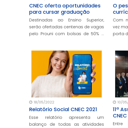
CNEC oferta oportunidades
O pes
para cursar graduação
curríc
Destinadas ao Ensino Superior,
Com m
serão ofertadas centenas de vagas
vez ma
pelo Prouni com bolsas de 50% e
porta 
100%, além de grandes vantagens
direci
para garantir um diploma por meio
Com ba
do financiamento estudantil da
do CNE
rede, o Fies-CNEC.
aprimo
do Ensi
18/05/2022
10/05
Relatório Social CNEC 2021
11ª A
CNEC
Esse relatório apresenta um
Entre
balanço de todas as atividades