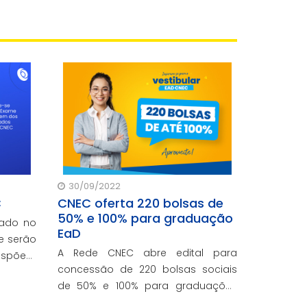
30/09/2022
C
CNEC oferta 220 bolsas de
50% e 100% para graduação
zado no
EaD
ue serão
A Rede CNEC abre edital para
dispõem
concessão de 220 bolsas sociais
zadas
de 50% e 100% para graduações
ecer um
EaD em Pedagogia, Administração
uandos