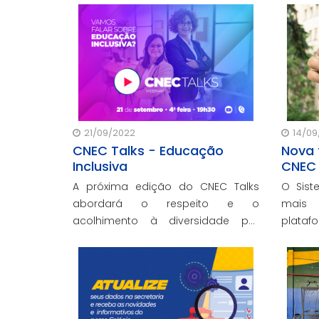
cenecistas.
21/09/2022
14/09
CNEC Talks - Educação
Nova 
Inclusiva
CNEC 
A próxima edição do CNEC Talks
O Sist
abordará o respeito e o
mais
acolhimento à diversidade por
plataf
meio da Educação Inclusiva,
dispon
tratando de condições necessárias
profess
para que tanto os alunos quanto
suas famílias sintam-se bem
dentro das unidades de educação