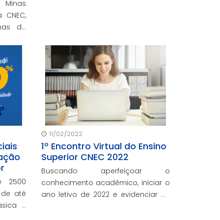
 Minas
a CNEC,
lhas de
e bolsas
das aos
 cursos
11/02/2022
iais
1º Encontro Virtual do Ensino
cação
Superior CNEC 2022
r
Buscando aperfeiçoar o
e 2500
conhecimento acadêmico, iniciar o
 de até
ano letivo de 2022 e evidenciar as
sica e
soluções educacionais, a
Coordenação de Educação