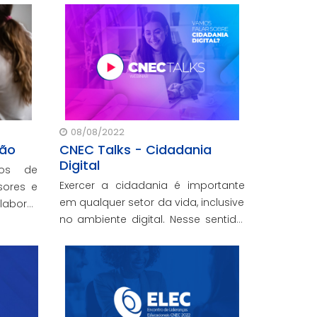
ou Ciências Contábeis. Não perca
º Exame
essa oportunidade, as inscrições
ocorrerão até 11 de outubro.
08/08/2022
são
CNEC Talks - Cidadania
Digital
ios de
Exercer a cidadania é importante
sores e
em qualquer setor da vida, inclusive
laborar
no ambiente digital. Nesse sentido,
vendo o
a próxima edição do nosso webinar
 e das
traz esse tema, que também foi
trabalhado durante todo o ano nas
unidades de Educação básica da
rede por meio