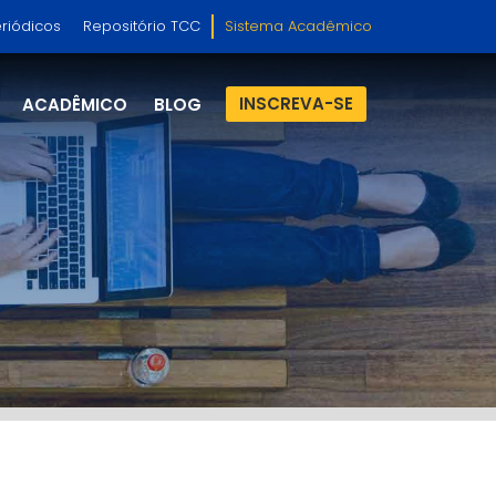
riódicos
Repositório TCC
Sistema Acadêmico
INSCREVA-SE
ACADÊMICO
BLOG