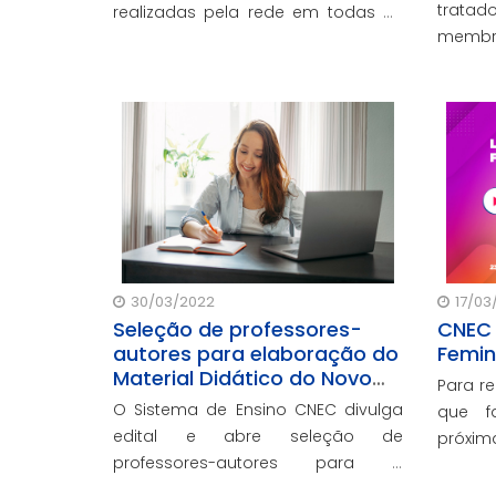
trata
realizadas pela rede em todas as
memb
suas áreas de atuação e
tivem
destacando os dados
relatór
relacionados aos investimentos em
Fiscal
gratuidade.
dezemb
30/03/2022
17/03
Seleção de professores-
CNEC 
autores para elaboração do
Femin
Material Didático do Novo
Para r
Ensino Médio CNEC
O Sistema de Ensino CNEC divulga
que f
edital e abre seleção de
próxim
professores-autores para a
CNEC 
elaboração dos materiais didáticos
ao mê