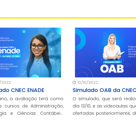
/2022
10/10/2022
ado CNEC ENADE
Simulado OAB da CNE
ano, a avaliação terá como
O simulado, que será reali
s cursos de Administração,
dia 13/10, e as videoaulas q
ogia e Ciências Contábeis,
ofertadas posteriormente, 
participantes do Ciclo ENADE
de questões atuali
desenvolvidas para ofer
melhor preparo aos grad