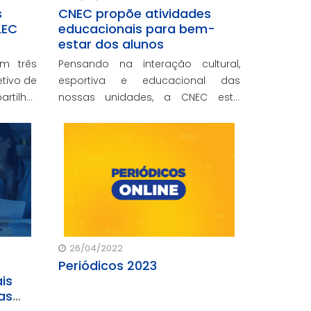
s
CNEC propõe atividades
LEC
educacionais para bem-
estar dos alunos
m três
Pensando na interação cultural,
tivo de
esportiva e educacional das
rtilhar
nossas unidades, a CNEC está
over a
propondo diversas atividades para
res e
movimentar e incentivar os alunos,
 CNEC,
como o Dia do Desafio CNEC e a
no seu
Semana do Meio Ambiente.
tivo e
26/04/2022
Periódicos 2023
is
as