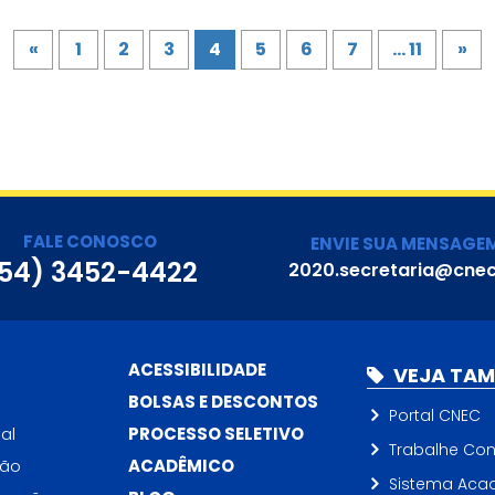
ça feminina
«
1
2
3
4
5
6
7
... 11
»
FALE CONOSCO
ENVIE SUA MENSAGE
54) 3452-4422
2020.secretaria@cnec
ACESSIBILIDADE
VEJA TA
BOLSAS E DESCONTOS
Portal CNEC
al
PROCESSO SELETIVO
Trabalhe Co
ção
ACADÊMICO
Sistema Aca