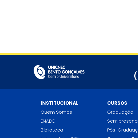
que serão ofertados ao Novo
lideran
Ensino Médio.
(
INSTITUCIONAL
CURSOS
Quem Somos
Graduação
ENADE
Semipresenci
Biblioteca
Pós-Gradua