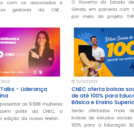
para cursos de pós-
O Governo do Estado de
dos com os associados e
graduação
Gerais, em parceria com 
ros gestores da CNEC
por meio do projeto Tri
os a análise acerca do
Futuro - Educadores, oferec
io de atividades do Exercício
gratuitas de estudo destina
 de 1º de janeiro a 31 de
educadores da SEE/MG para
ro de 2021.
de Pós-graduação Online
/2022
15/03/2022
Talks - Liderança
CNEC oferta bolsas soc
ina
de até 100% para Edu
Básica e Ensino Superio
epresentar as 9.688 mulheres
Serão ofertadas mais d
azem parte da CNEC, a
bolsas de estudos sociais
a edição da nossa Webinar
100% para a Educação Bá
Talks será em homenagem
Ensino Superior da CNEC.
s da mulher, com o tema: