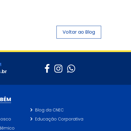
Superior promoverá o 1º Encontro
Virtual do Ensino Superior CNEC
2022.
Voltar ao Blog
M
.br
MBÉM
Blog da CNEC
nosco
Educação Corporativa
dêmico