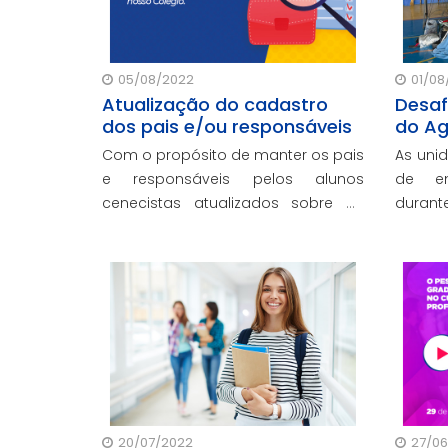
cenecistas
05/08/2022
01/08
Atualização do cadastro
Desaf
dos pais e/ou responsáveis
do Ag
Com o propósito de manter os pais
As uni
e responsáveis pelos alunos
de em
cenecistas atualizados sobre as
dura
propostas, projetos e o cotidiano
arre
escolar dos seus filhos, as unidades
doaç
CNEC estão realizando a
institu
atualização dos dados cadastrais
no Sistema RM.
20/07/2022
27/06