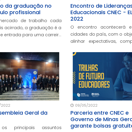
o da graduação no
Encontro de Liderança
ulo profissional
Educacionais CNEC - E
2022
ercado de trabalho cada
O encontro acontecerá e
is acirrado, a graduação é a
cidades do país, com o obje
de entrada para uma carreira
alinhar expectativas, compa
onada para a qualificação.
boas práticas e prom
se nisso, a próxima edição
formação dos direto
C Talks traz uma conversa
coordenadores da rede
rada sobre a importância
trabalhando com o foco 
no Superior.
papel educador, execu
empreendedor
/2022
09/05/2022
ssembleia Geral da
Parceria entre CNEC e
Governo de Minas Gera
garante bolsas gratuit
 os principais assuntos