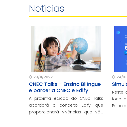
Notícias
29/11/2022
24/10
CNEC Talks - Ensino Bilíngue
Simul
e parceria CNEC e Edify
Neste 
A próxima edição do CNEC Talks
foco o
abordará o conceito Edify, que
Psicol
proporcionará vivências que vão
todos 
além do aprendizado do idioma
2022.
para as unidades de educação