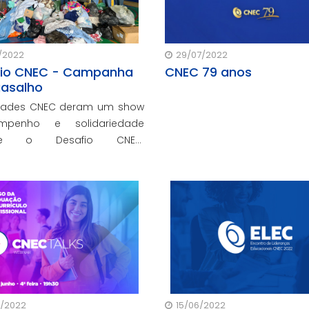
/2022
29/07/2022
io CNEC - Campanha
CNEC 79 anos
asalho
dades CNEC deram um show
penho e solidariedade
nte o Desafio CNEC,
cadando toneladas de
ões para famílias e
ições de todo o Brasil.
/2022
15/06/2022