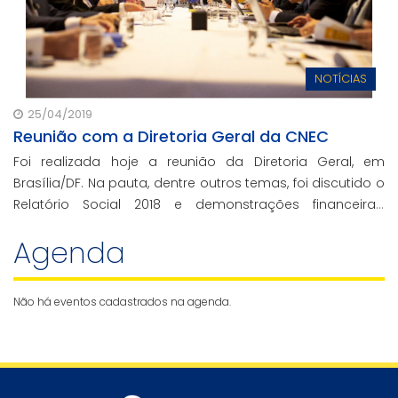
NOTÍCIAS
25/04/2019
Reunião com a Diretoria Geral da CNEC
Foi realizada hoje a reunião da Diretoria Geral, em
Brasília/DF. Na pauta, dentre outros temas, foi discutido o
Relatório Social 2018 e demonstrações financeiras,
contábeis do exercício fiscal e números das Instituições
Agenda
do ano passado.
Não há eventos cadastrados na agenda.