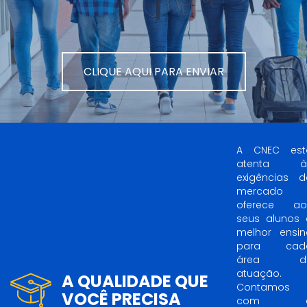
CLIQUE AQUI PARA ENVIAR
A CNEC est
atenta à
exigências d
mercado 
oferece ao
seus alunos 
melhor ensin
para cad
área d
atuação.
A QUALIDADE QUE
Contamos
VOCÊ PRECISA
com 