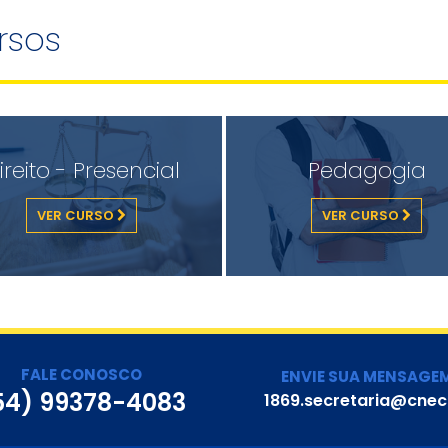
rsos
ireito - Presencial
Pedagogia
VER CURSO
VER CURSO
FALE CONOSCO
ENVIE SUA MENSAGE
54) 99378-4083
1869.secretaria@cnec