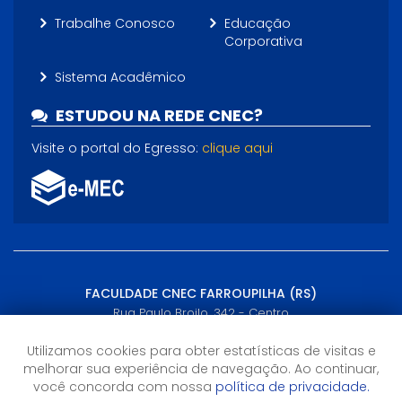
Trabalhe Conosco
Educação
Corporativa
Sistema Acadêmico
ESTUDOU NA REDE CNEC?
Visite o portal do Egresso:
clique aqui
FACULDADE CNEC FARROUPILHA (RS)
Rua Paulo Broilo, 342 - Centro
Farroupilha, RS - (54) 99378-4083
Utilizamos cookies para obter estatísticas de visitas e
melhorar sua experiência de navegação. Ao continuar,
Horário de Atendimento
você concorda com nossa
política de privacidade.
13h às 22h30