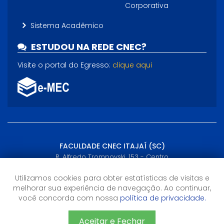
Corporativa
Sistema Acadêmico
ESTUDOU NA REDE CNEC?
Visite o portal do Egresso:
clique aqui
FACULDADE CNEC ITAJAÍ (SC)
R. Alfredo Trompovski, 153 - Centro
Itajaí, SC - (47) 3249-5200
Utilizamos cookies para obter estatísticas de visitas e
melhorar sua experiência de navegação. Ao continuar,
Horário de Atendimento
você concorda com nossa
política de privacidade.
14h às 22h
Aceitar e Fechar
CNEC 2026 - Todos os direitos reservados