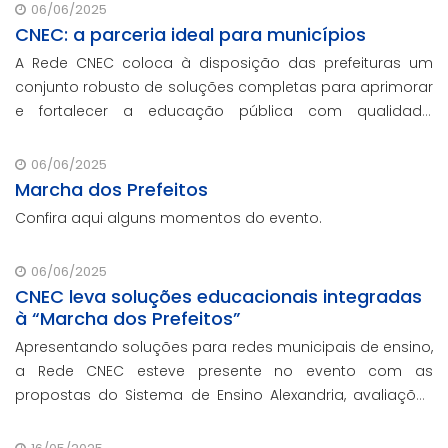
06/06/2025
CNEC: a parceria ideal para municípios
A Rede CNEC coloca à disposição das prefeituras um
conjunto robusto de soluções completas para aprimorar
e fortalecer a educação pública com qualidade,
inovação e gestão eficiente. Mesmo para os municípios
que não participaram da Marcha dos Prefeitos
06/06/2025
Marcha dos Prefeitos
Confira aqui alguns momentos do evento.
06/06/2025
CNEC leva soluções educacionais integradas
à “Marcha dos Prefeitos”
Apresentando soluções para redes municipais de ensino,
a Rede CNEC esteve presente no evento com as
propostas do Sistema de Ensino Alexandria, avaliações
pedagógicas, formação docente, serviços de gestão
escolar e parcerias com prefeituras durante e