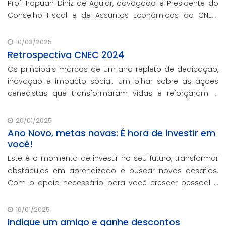
Prof. Irapuan Diniz de Aguiar, advogado e Presidente do
Conselho Fiscal e de Assuntos Econômicos da CNEC,
aborda a história e o impacto cenecista na educação
brasileira.
10/03/2025
Retrospectiva CNEC 2024
Os principais marcos de um ano repleto de dedicação,
inovação e impacto social. Um olhar sobre as ações
cenecistas que transformaram vidas e reforçaram o
nosso compromisso com a educação de qualidade.
20/01/2025
Ano Novo, metas novas: É hora de investir em
você!
Este é o momento de investir no seu futuro, transformar
obstáculos em aprendizado e buscar novos desafios.
Com o apoio necessário para você crescer pessoal e
profissionalmente, estamos aqui para te ajudar a
transformar metas em conquistas reais.
16/01/2025
Indique um amigo e ganhe descontos