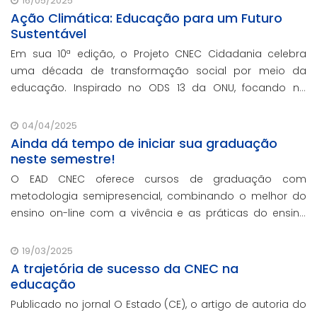
16/05/2025
Ação Climática: Educação para um Futuro
Sustentável
Em sua 10ª edição, o Projeto CNEC Cidadania celebra
uma década de transformação social por meio da
educação. Inspirado no ODS 13 da ONU, focando no
enfrentamento das mudanças climáticas e na
promoção da sustentabilidade.
04/04/2025
Ainda dá tempo de iniciar sua graduação
neste semestre!
O EAD CNEC oferece cursos de graduação com
metodologia semipresencial, combinando o melhor do
ensino on-line com a vivência e as práticas do ensino
presencial.
19/03/2025
A trajetória de sucesso da CNEC na
educação
Publicado no jornal O Estado (CE), o artigo de autoria do