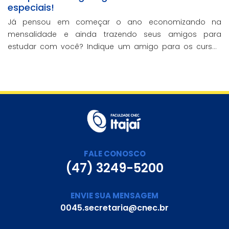
especiais!
Já pensou em começar o ano economizando na
mensalidade e ainda trazendo seus amigos para
estudar com você? Indique um amigo para os cursos
presenciais da CNEC e ganhe 20% de desconto em uma
mensalidade.
FALE CONOSCO
(47) 3249-5200
ENVIE SUA MENSAGEM
0045.secretaria@cnec.br