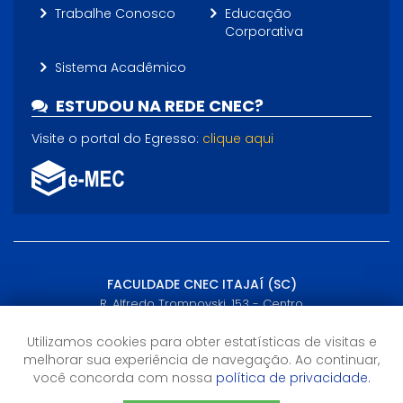
Trabalhe Conosco
Educação
Corporativa
Sistema Acadêmico
ESTUDOU NA REDE CNEC?
Visite o portal do Egresso:
clique aqui
FACULDADE CNEC ITAJAÍ (SC)
R. Alfredo Trompovski, 153 - Centro
Itajaí, SC - (47) 3249-5200
Utilizamos cookies para obter estatísticas de visitas e
melhorar sua experiência de navegação. Ao continuar,
Horário de Atendimento
você concorda com nossa
política de privacidade.
14h às 22h