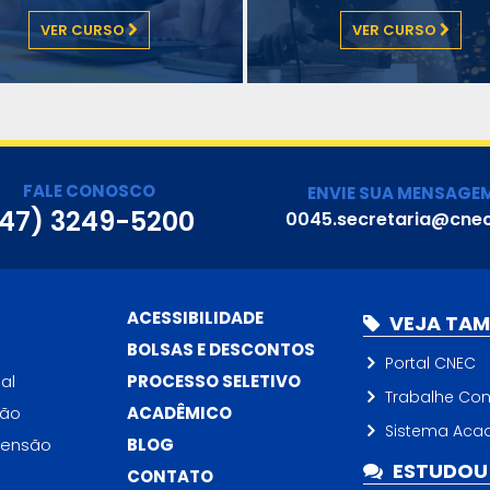
VER CURSO
VER CURSO
FALE CONOSCO
ENVIE SUA MENSAGE
47) 3249-5200
0045.secretaria@cnec
ACESSIBILIDADE
VEJA TA
BOLSAS E DESCONTOS
Portal CNEC
al
PROCESSO SELETIVO
Trabalhe Co
ção
ACADÊMICO
Sistema Aca
tensão
BLOG
ESTUDOU 
CONTATO