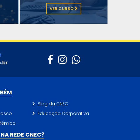
VER CURSO
M
.br
MBÉM
Blog da CNEC
nosco
Educação Corporativa
dêmico
NA REDE CNEC?