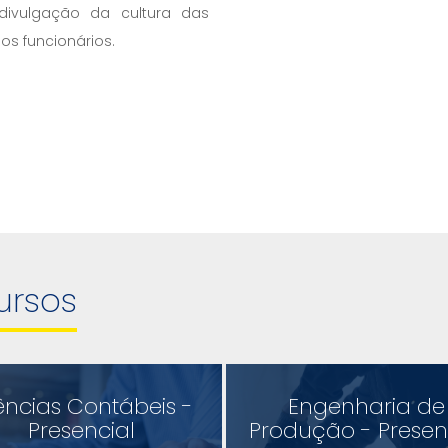
ivulgação da cultura das
s funcionários.
ursos
ências Contábeis -
Engenharia de
Presencial
Produção - Presen