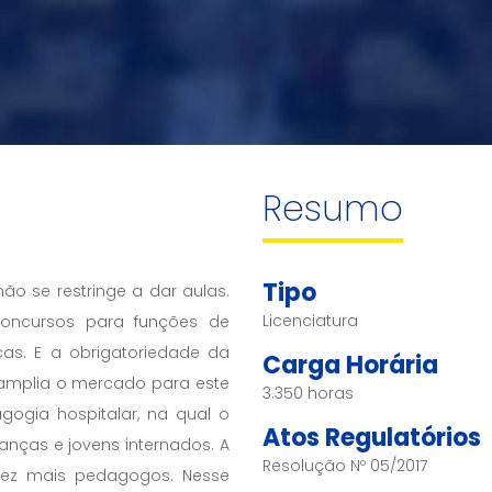
Resumo
Tipo
ão se restringe a dar aulas.
Licenciatura
concursos para funções de
as. E a obrigatoriedade da
Carga Horária
amplia o mercado para este
3.350 horas
ogia hospitalar, na qual o
Atos Regulatórios
ianças e jovens internados. A
Resolução Nº 05/2017
vez mais pedagogos. Nesse