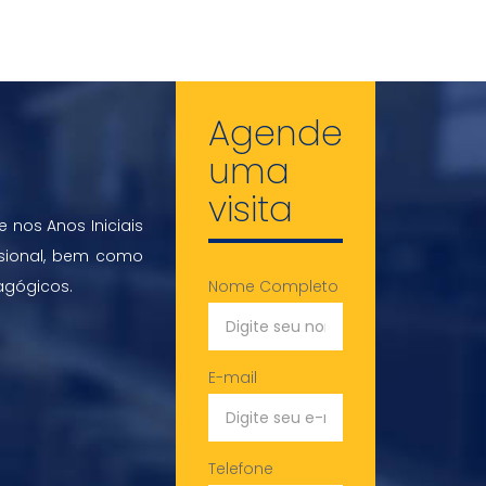
Agende
uma
visita
 nos Anos Iniciais
ssional, bem como
agógicos.
Nome Completo
E-mail
Telefone