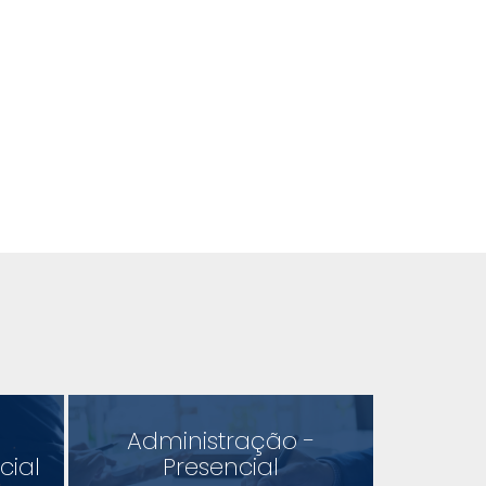
Administração -
cial
Presencial