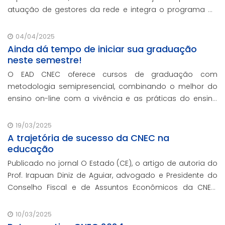
atuação de gestores da rede e integra o programa de
formação continuada em serviço da instituição,
contando com o oferecimento gratuito da Re
04/04/2025
Ainda dá tempo de iniciar sua graduação
neste semestre!
O EAD CNEC oferece cursos de graduação com
metodologia semipresencial, combinando o melhor do
ensino on-line com a vivência e as práticas do ensino
presencial.
19/03/2025
A trajetória de sucesso da CNEC na
educação
Publicado no jornal O Estado (CE), o artigo de autoria do
Prof. Irapuan Diniz de Aguiar, advogado e Presidente do
Conselho Fiscal e de Assuntos Econômicos da CNEC,
aborda a história e o impacto cenecista na educação
brasileira.
10/03/2025