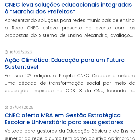
CNEC leva soluções educacionais integradas
à “Marcha dos Prefeitos”
Apresentando soluções para redes municipais de ensino,
a Rede CNEC esteve presente no evento com as
propostas do Sistema de Ensino Alexandria, avaliações
pedagógicas, formação docente, serviços de gestão
escolar e parcerias com prefeituras durante e
16/05/2025
Ação Climática: Educação para um Futuro
Sustentável
Em sua 10ª edição, o Projeto CNEC Cidadania celebra
uma década de transformação social por meio da
educação. Inspirado no ODS 13 da ONU, focando no
enfrentamento das mudanças climáticas e na
promoção da sustentabilidade.
07/04/2025
CNEC oferta MBA em Gestão Estratégica
Escolar e Universitária para seus gestores
Voltado para gestores da Educação Básica e do Ensino
Superior da rede, o curso tem como objetivo aprimorar a