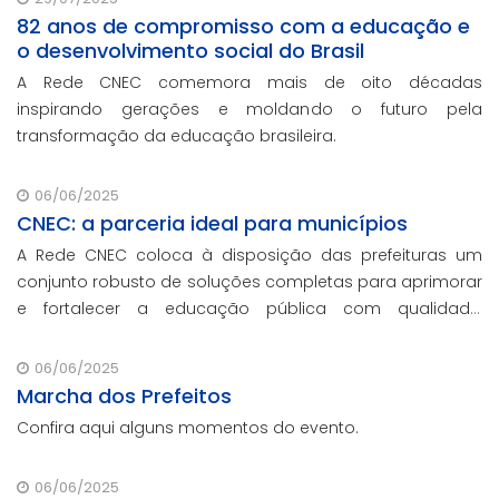
82 anos de compromisso com a educação e
o desenvolvimento social do Brasil
A Rede CNEC comemora mais de oito décadas
inspirando gerações e moldando o futuro pela
transformação da educação brasileira.
06/06/2025
CNEC: a parceria ideal para municípios
A Rede CNEC coloca à disposição das prefeituras um
conjunto robusto de soluções completas para aprimorar
e fortalecer a educação pública com qualidade,
inovação e gestão eficiente. Mesmo para os municípios
que não participaram da Marcha dos Prefeitos
06/06/2025
Marcha dos Prefeitos
Confira aqui alguns momentos do evento.
06/06/2025