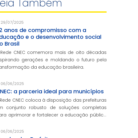
Leia Também
29/07/2025
2 anos de compromisso com a
ducação e o desenvolvimento social
o Brasil
 Rede CNEC comemora mais de oito décadas
nspirando gerações e moldando o futuro pela
ransformação da educação brasileira.
06/06/2025
NEC: a parceria ideal para municípios
 Rede CNEC coloca à disposição das prefeituras
m conjunto robusto de soluções completas
ara aprimorar e fortalecer a educação pública
om qualidade, inovação e gestão eficiente.
esmo para os municípios que não
06/06/2025
articiparam da Marcha dos Prefeitos