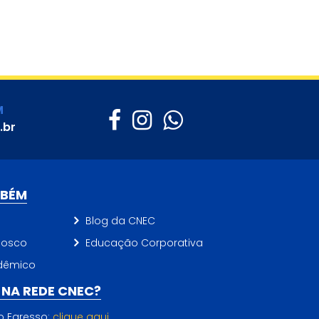
M
.br
MBÉM
Blog da CNEC
nosco
Educação Corporativa
dêmico
NA REDE CNEC?
do Egresso:
clique aqui