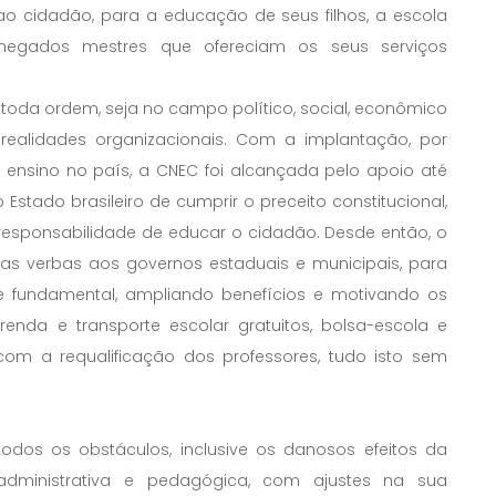
ao cidadão, para a educação de seus filhos, a escola
bnegados mestres que ofereciam os seus serviços
toda ordem, seja no campo político, social, econômico
realidades organizacionais. Com a implantação, por
o ensino no país, a CNEC foi alcançada pelo apoio até
Estado brasileiro de cumprir o preceito constitucional,
responsabilidade de educar o cidadão. Desde então, o
as verbas aos governos estaduais e municipais, para
o e fundamental, ampliando benefícios e motivando os
enda e transporte escolar gratuitos, bolsa-escola e
com a requalificação dos professores, tudo isto sem
odos os obstáculos, inclusive os danosos efeitos da
dministrativa e pedagógica, com ajustes na sua