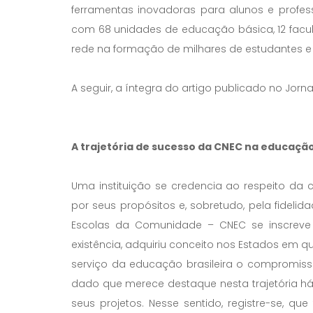
ferramentas inovadoras para alunos e profess
com 68 unidades de educação básica, 12 faculd
rede na formação de milhares de estudantes e n
A seguir, a íntegra do artigo publicado no Jorna
A trajetória de sucesso da CNEC na educaçã
Uma instituição se credencia ao respeito da c
por seus propósitos e, sobretudo, pela fide
Escolas da Comunidade – CNEC se inscreve 
existência, adquiriu conceito nos Estados em q
serviço da educação brasileira o compromis
dado que merece destaque nesta trajetória h
seus projetos. Nesse sentido, registre-se, qu