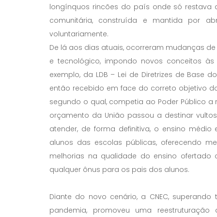
longínquos rincões do país onde só restava 
comunitária, construída e mantida por a
voluntariamente.
De lá aos dias atuais, ocorreram mudanças de 
e tecnológico, impondo novos conceitos às 
exemplo, da LDB – Lei de Diretrizes de Base d
então recebido em face do correto objetivo do 
segundo o qual, competia ao Poder Público a 
orçamento da União passou a destinar vultos
atender, de forma definitiva, o ensino médi
alunos das escolas públicas, oferecendo mer
melhorias na qualidade do ensino ofertado 
qualquer ônus para os pais dos alunos.
Diante do novo cenário, a CNEC, superando t
pandemia, promoveu uma reestruturação a