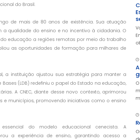
C
ional do Brasil.
E
s
ongo de mais de 80 anos de existência. Sua atuação
V
 qualidade do ensino e no incentivo à cidadania. O
E
ndo educação a regiões remotas por meio do trabalho
o
mpliou as oportunidades de formação para milhares de
r
c
c
A
g
 a instituição ajustou sua estratégia para manter a
O
 e Bases (LDB) redefiniu o papel do Estado na educação,
m
rias. A CNEC, diante desse novo contexto, aprimorou
m
s e municípios, promovendo iniciativas como o ensino
p
R
 essencial do modelo educacional cenecista. A
O
rou a experiência de ensino, garantindo acesso a
d