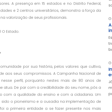
ores. A presença em 15 estados e no Distrito Federal,
s
ades e 2 centros universitários, demonstra a força da
v
e
a valorização de seus profissionais.
A
i
l O Estado:
E
t
b
o
p
e
omunidade por sua história, pelos valores que cultiva,
m
I
lidade aos seus compromissos. A Campanha Nacional de
e
nesse perfil, porquanto nestes mais de 80 anos de
J
ue atua. De par com a credibilidade do seu nome, pôs a
m
p
so com a qualidade do ensino e com a cidadania. Um
o
á sido o pioneirismo e a ousadia na implementação de
d
e foi a primeira entidade a se fazer presente nos mais