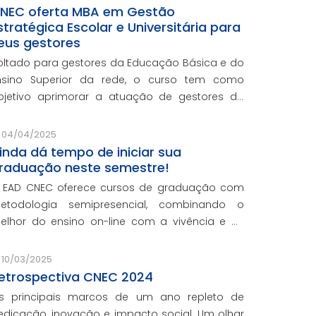
NEC oferta MBA em Gestão
stratégica Escolar e Universitária para
eus gestores
oltado para gestores da Educação Básica e do
nsino Superior da rede, o curso tem como
bjetivo aprimorar a atuação de gestores da
ede e integra o programa de formação
ontinuada em serviço da instituição, contando
04/04/2025
om o oferecimento gratuito da Re
inda dá tempo de iniciar sua
raduação neste semestre!
 EAD CNEC oferece cursos de graduação com
etodologia semipresencial, combinando o
elhor do ensino on-line com a vivência e as
ráticas do ensino presencial.
10/03/2025
etrospectiva CNEC 2024
s principais marcos de um ano repleto de
edicação, inovação e impacto social. Um olhar