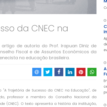
M
C
cesso da CNEC na
C
i
A
d
 artigo de autoria do Prof. Irapuan Diniz de
e
nselho Fiscal e de Assuntos Econômicos da
A
enecista na educação brasileira.
d
c
A
F
E
c
go "A Trajetória de Sucesso da CNEC na Educação", de
p
gado, professor e membro do Conselho Nacional da
O
c
(CNEC). O texto apresenta a história da instituição,