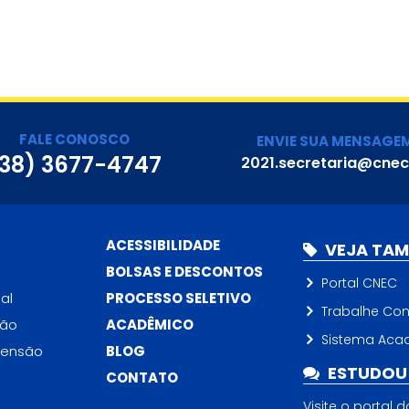
FALE CONOSCO
ENVIE SUA MENSAGE
38) 3677-4747
2021.secretaria@cnec
ACESSIBILIDADE
VEJA TA
BOLSAS E DESCONTOS
Portal CNEC
al
PROCESSO SELETIVO
Trabalhe Co
ção
ACADÊMICO
Sistema Aca
tensão
BLOG
ESTUDOU 
CONTATO
Visite o portal 