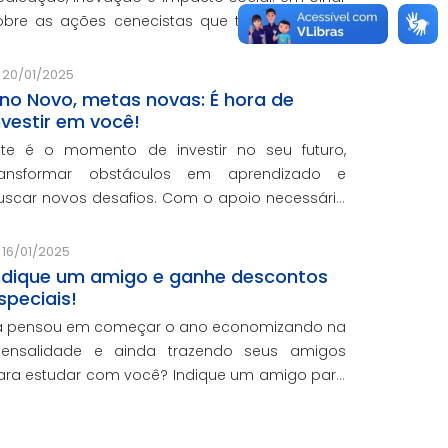
obre as ações cenecistas que transformaram
idas e reforçaram o nosso compromisso com a
ducação de qualidade.
20/01/2025
no Novo, metas novas: É hora de
nvestir em você!
ste é o momento de investir no seu futuro,
ransformar obstáculos em aprendizado e
uscar novos desafios. Com o apoio necessário
ara você crescer pessoal e profissionalmente,
stamos aqui para te ajudar a transformar
16/01/2025
etas em conquistas reais.
ndique um amigo e ganhe descontos
speciais!
á pensou em começar o ano economizando na
ensalidade e ainda trazendo seus amigos
ara estudar com você? Indique um amigo para
s cursos presenciais da CNEC e ganhe 20% de
esconto em uma mensalidade.