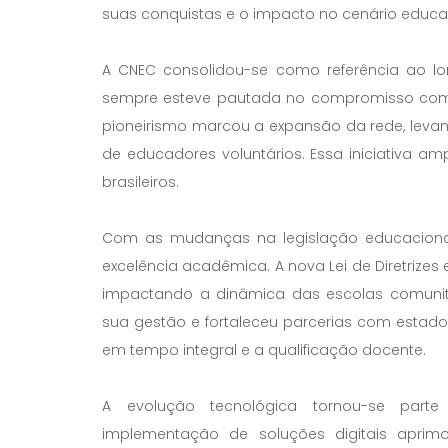
suas conquistas e o impacto no cenário educac
A CNEC consolidou-se como referência ao l
sempre esteve pautada no compromisso com a
pioneirismo marcou a expansão da rede, leva
de educadores voluntários. Essa iniciativa a
brasileiros.
Com as mudanças na legislação educacional,
excelência acadêmica. A nova Lei de Diretrizes
impactando a dinâmica das escolas comunitá
sua gestão e fortaleceu parcerias com estado
em tempo integral e a qualificação docente.
A evolução tecnológica tornou-se parte
implementação de soluções digitais aprimo