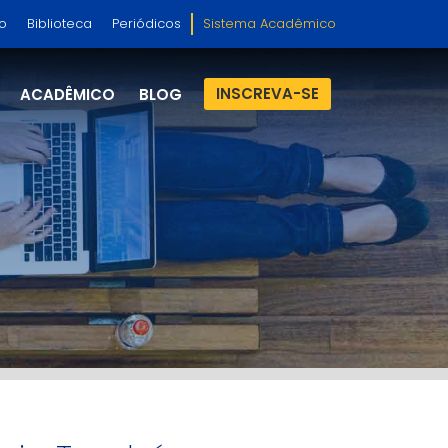
so
Biblioteca
Periódicos
Sistema Acadêmico
INSCREVA-SE
ACADÊMICO
BLOG