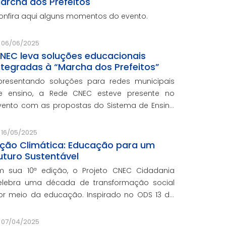
archa dos Prefeitos
onfira aqui alguns momentos do evento.
06/06/2025
NEC leva soluções educacionais
ntegradas à “Marcha dos Prefeitos”
presentando soluções para redes municipais
e ensino, a Rede CNEC esteve presente no
vento com as propostas do Sistema de Ensino
lexandria, avaliações pedagógicas, formação
ocente, serviços de gestão escolar e parcerias
16/05/2025
om prefeituras durante e
ção Climática: Educação para um
uturo Sustentável
m sua 10ª edição, o Projeto CNEC Cidadania
elebra uma década de transformação social
or meio da educação. Inspirado no ODS 13 da
NU, focando no enfrentamento das mudanças
limáticas e na promoção da sustentabilidade.
07/04/2025