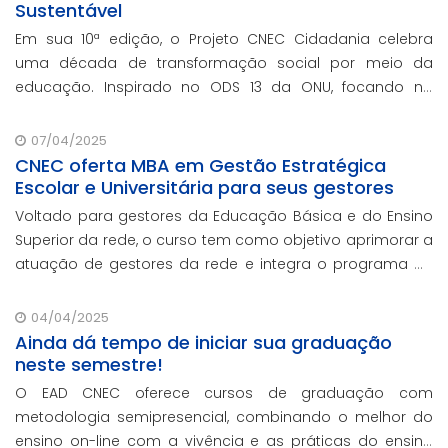
Sustentável
Em sua 10ª edição, o Projeto CNEC Cidadania celebra
uma década de transformação social por meio da
educação. Inspirado no ODS 13 da ONU, focando no
enfrentamento das mudanças climáticas e na
promoção da sustentabilidade.
07/04/2025
CNEC oferta MBA em Gestão Estratégica
Escolar e Universitária para seus gestores
Voltado para gestores da Educação Básica e do Ensino
Superior da rede, o curso tem como objetivo aprimorar a
atuação de gestores da rede e integra o programa de
formação continuada em serviço da instituição,
contando com o oferecimento gratuito da Re
04/04/2025
Ainda dá tempo de iniciar sua graduação
neste semestre!
O EAD CNEC oferece cursos de graduação com
metodologia semipresencial, combinando o melhor do
ensino on-line com a vivência e as práticas do ensino