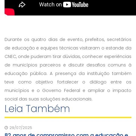
Durante os quatro dias de evento, prefeitos, secretários
de educação e equipes técnicas visitaram o estande da
CNEC, onde puderam tirar dúvidas, conhecer experiências
de municípios parceiros e discutir desafios comuns à
educação pública. A presença da instituição também
teve como objetivo fortalecer o diálogo entre os
municípios e o Governo Federal e ampliar o impacto
social das suas soluções educacionais.
Leia Também
29/07/2025
82 anos de compromisso com a educação e