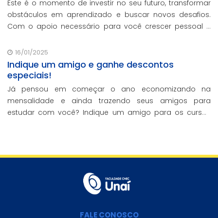
Este é o momento de investir no seu futuro, transformar
obstáculos em aprendizado e buscar novos desafios.
Com o apoio necessário para você crescer pessoal e
profissionalmente, estamos aqui para te ajudar a
transformar metas em conquistas reais.
16/01/2025
Indique um amigo e ganhe descontos
especiais!
Já pensou em começar o ano economizando na
mensalidade e ainda trazendo seus amigos para
estudar com você? Indique um amigo para os cursos
presenciais da CNEC e ganhe 20% de desconto em uma
mensalidade.
FALE CONOSCO