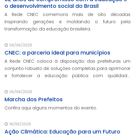
o desenvolvimento social do Brasil
A Rede CNEC comemora mais de oito décadas
inspirando gerações e moldando o futuro pela
transformação da educação brasileira.
06/06/2025
CNEC: a parceria ideal para municípios
A Rede CNEC coloca à disposição das prefeituras um
conjunto robusto de soluções completas para aprimorar
e fortalecer a educação pública com qualidade,
inovação e gestão eficiente. Mesmo para os municípios
que não participaram da Marcha dos Prefeitos
06/06/2025
Marcha dos Prefeitos
Confira aqui alguns momentos do evento.
16/05/2025
Ação Climática: Educação para um Futuro