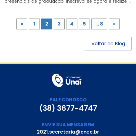
presenciais de graduação. Inscreva-se agora e realize a
prova de Língua Portuguesa e Matemática. Não perca a
chance de investir no seu futuro!
«
1
2
3
4
5
... 8
»
Voltar ao Blog
FALE CONOSCO
(38) 3677-4747
ENVIE SUA MENSAGEM
2021.secretaria@cnec.br