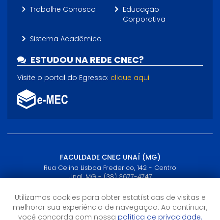
Trabalhe Conosco
Educação
Corporativa
Sistema Acadêmico
ESTUDOU NA REDE CNEC?
Visite o portal do Egresso:
clique aqui
FACULDADE CNEC UNAÍ (MG)
Rua Celina Lisboa Frederico, 142 - Centro
Unaí, MG - (38) 3677-4747
Utilizamos cookies para obter estatísticas de visitas e
Horário de Atendimento
melhorar sua experiência de navegação. Ao continuar,
Segunda a sexta-feira: 8h às 22h
você concorda com nossa
política de privacidade.