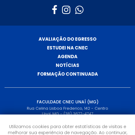
AVALIAÇÃO DO EGRESSO
ESTUDEI NA CNEC
AGENDA
NOTÍCIAS
FORMAÇÃO CONTINUADA
FACULDADE CNEC UNAÍ (MG)
Rua Celina Lisboa Frederico, 142 - Centro
Unaí, MG - (38) 3677-4747
Utilizamos cookies para obter estatísticas de visitas e
Horário de Atendimento
melhorar sua experiência de navegação. Ao continuar,