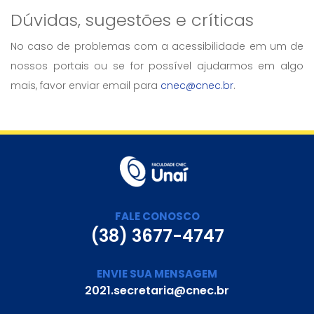
Dúvidas, sugestões e críticas
No caso de problemas com a acessibilidade em um de
nossos portais ou se for possível ajudarmos em algo
mais, favor enviar email para
cnec@cnec.br
.
FALE CONOSCO
(38) 3677-4747
ENVIE SUA MENSAGEM
2021.secretaria@cnec.br