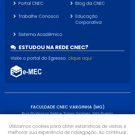
Portal CNEC
Blog da CNEC
Trabalhe Conosco
Educação
Corporativa
Sistema Acadêmico
ESTUDOU NA REDE CNEC?
Visite o portal do Egresso:
clique aqui
FACULDADE CNEC VARGINHA (MG)
Rua Professor Felipe Tiago Gomes, Vila Bueno
Varginha, MG - (35) 3690-8900
Utilizamos cookies para obter estatísticas de visitas e
melhorar sua experiência de navegação. Ao continuar,