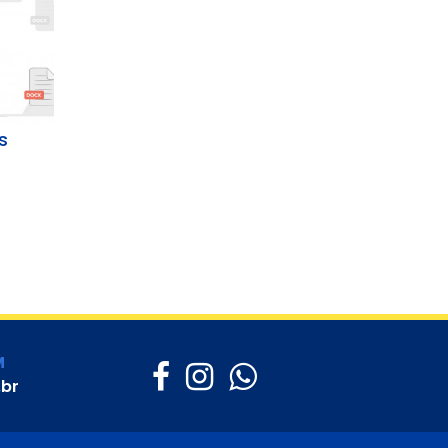
s
M
.br