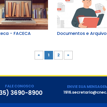
oteca - FACECA
Documentos e Arquivo
«
1
2
»
FALE CONOSCO
ENVIE SUA MENSAGE
35) 3690-8900
1916.secretaria@cnec