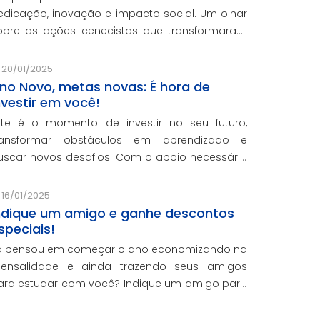
edicação, inovação e impacto social. Um olhar
obre as ações cenecistas que transformaram
idas e reforçaram o nosso compromisso com a
ducação de qualidade.
20/01/2025
no Novo, metas novas: É hora de
nvestir em você!
ste é o momento de investir no seu futuro,
ransformar obstáculos em aprendizado e
uscar novos desafios. Com o apoio necessário
ara você crescer pessoal e profissionalmente,
stamos aqui para te ajudar a transformar
16/01/2025
etas em conquistas reais.
ndique um amigo e ganhe descontos
speciais!
á pensou em começar o ano economizando na
ensalidade e ainda trazendo seus amigos
ara estudar com você? Indique um amigo para
s cursos presenciais da CNEC e ganhe 20% de
esconto em uma mensalidade.