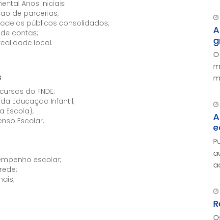
r
ntal Anos Iniciais
ão de parcerias;
c
modelos públicos consolidados;
c
A
 de contas;
g
realidade local.
O
m
s
m
p
cursos do FNDE;
a Educação Infantil;
a Escola);
A
nso Escolar.
e
P
a
mpenho escolar;
advoga
rede;
A
ais;
e
R
O