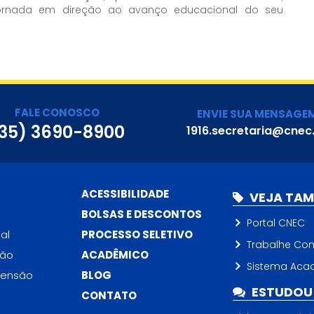
ornada em direção ao avanço educacional do seu
FALE CONOSCO
ENVIE SUA MENSAGE
35) 3690-8900
1916.secretaria@cnec
ACESSIBILIDADE
VEJA TA
BOLSAS E DESCONTOS
Portal CNEC
al
PROCESSO SELETIVO
Trabalhe Co
ção
ACADÊMICO
Sistema Aca
tensão
BLOG
ESTUDOU 
CONTATO