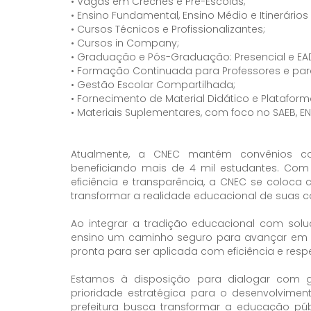
• Vagas em Creches e Pré-Escolas;
• Ensino Fundamental, Ensino Médio e Itinerários
• Cursos Técnicos e Profissionalizantes;
• Cursos in Company;
• Graduação e Pós-Graduação: Presencial e EAD
• Formação Continuada para Professores e par
• Gestão Escolar Compartilhada;
• Fornecimento de Material Didático e Plataforma
• Materiais Suplementares, com foco no SAEB, 
Atualmente, a CNEC mantém convênios com
beneficiando mais de 4 mil estudantes. C
eficiência e transparência, a CNEC se coloc
transformar a realidade educacional de suas 
Ao integrar a tradição educacional com sol
ensino um caminho seguro para avançar em qu
pronta para ser aplicada com eficiência e resp
Estamos à disposição para dialogar com 
prioridade estratégica para o desenvolvim
prefeitura busca transformar a educação pú