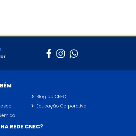
M
.br
MBÉM
Blog da CNEC
nosco
Educação Corporativa
dêmico
NA REDE CNEC?