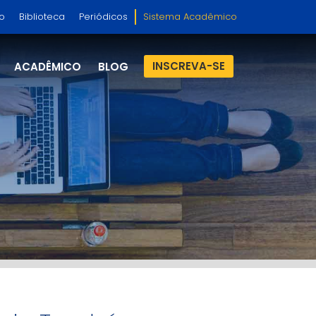
so
Biblioteca
Periódicos
Sistema Acadêmico
INSCREVA-SE
ACADÊMICO
BLOG