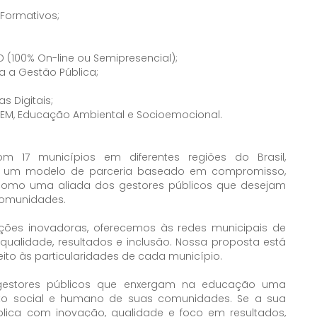
 Formativos;
 (100% On-line ou Semipresencial);
a a Gestão Pública;
s Digitais;
ENEM, Educação Ambiental e Socioemocional.
 17 municípios em diferentes regiões do Brasil,
om um modelo de parceria baseado em compromisso,
a como uma aliada dos gestores públicos que desejam
comunidades.
uções inovadoras, oferecemos às redes municipais de
alidade, resultados e inclusão. Nossa proposta está
eito às particularidades de cada município.
gestores públicos que enxergam na educação uma
ento social e humano de suas comunidades. Se a sua
blica com inovação, qualidade e foco em resultados,