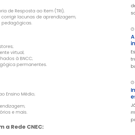
d
ria de Resposta ao Item (TRI);
s
e corrigir lacunas de aprendizagem;
v
es pedagógicas.
e
A
i
tores;
E
nte virtual;
nhados à BNCC;
t
gógica permanentes.
b
p
e
m
I
 ao Ensino Médio;
e
J
prendizagem;
órios e mais.
m
p
om a Rede CNEC:
o
d