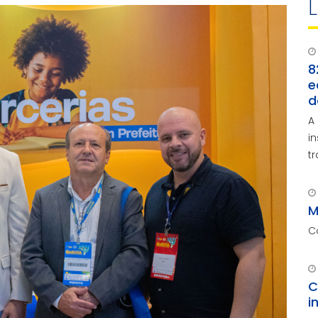
8
e
d
A
i
t
M
C
C
i