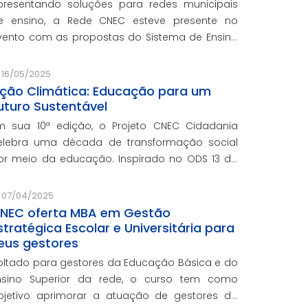
presentando soluções para redes municipais
e ensino, a Rede CNEC esteve presente no
vento com as propostas do Sistema de Ensino
lexandria, avaliações pedagógicas, formação
ocente, serviços de gestão escolar e parcerias
16/05/2025
om prefeituras durante e
ção Climática: Educação para um
uturo Sustentável
m sua 10ª edição, o Projeto CNEC Cidadania
elebra uma década de transformação social
or meio da educação. Inspirado no ODS 13 da
NU, focando no enfrentamento das mudanças
limáticas e na promoção da sustentabilidade.
07/04/2025
NEC oferta MBA em Gestão
stratégica Escolar e Universitária para
eus gestores
oltado para gestores da Educação Básica e do
nsino Superior da rede, o curso tem como
bjetivo aprimorar a atuação de gestores da