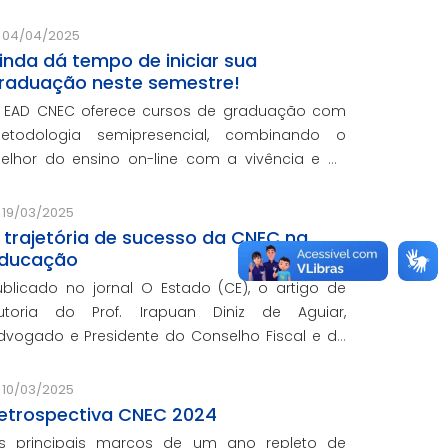
ede e integra o programa de formação
ontinuada em serviço da instituição, contando
04/04/2025
om o oferecimento gratuito da Re
inda dá tempo de iniciar sua
raduação neste semestre!
 EAD CNEC oferece cursos de graduação com
etodologia semipresencial, combinando o
elhor do ensino on-line com a vivência e as
ráticas do ensino presencial.
19/03/2025
 trajetória de sucesso da CNEC na
ducação
ublicado no jornal O Estado (CE), o artigo de
utoria do Prof. Irapuan Diniz de Aguiar,
do e Presidente do Conselho Fiscal e de
ssuntos Econômicos da CNEC, aborda a história
 o impacto cenecista na educação brasileira.
10/03/2025
etrospectiva CNEC 2024
s principais marcos de um ano repleto de