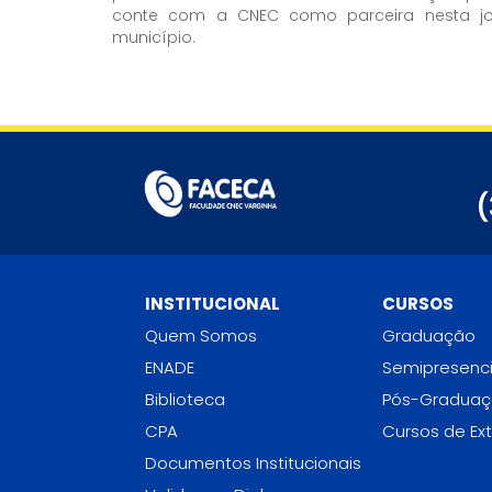
conte com a CNEC como parceira nesta j
município.
(
INSTITUCIONAL
CURSOS
Quem Somos
Graduação
ENADE
Semipresenci
Biblioteca
Pós-Gradua
CPA
Cursos de Ex
Documentos Institucionais