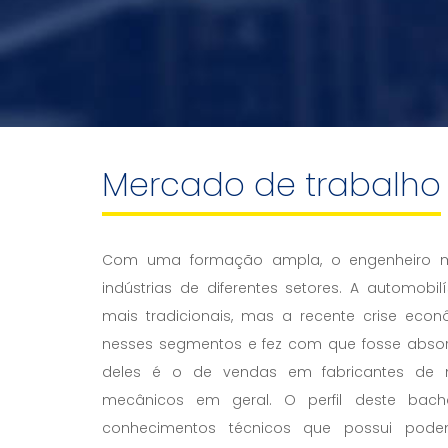
Mercado de trabalho
Com uma formação ampla, o engenheiro me
indústrias de diferentes setores. A automobi
mais tradicionais, mas a recente crise ec
nesses segmentos e fez com que fosse absorv
deles é o de vendas em fabricantes de 
mecânicos em geral. O perfil deste bacha
conhecimentos técnicos que possui pod