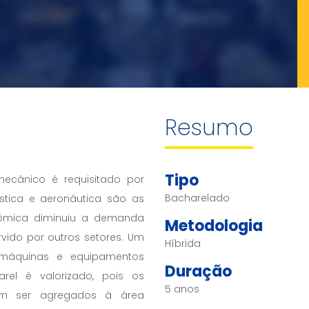
Resumo
Tipo
cânico é requisitado por
Bacharelado
lística e aeronáutica são as
onômica diminuiu a demanda
Metodologia
ido por outros setores. Um
Híbrida
máquinas e equipamentos
Duração
rel é valorizado, pois os
5 anos
em ser agregados à área