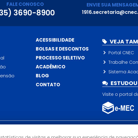
FALE CONOSCO
ENVIE SUA MENSAGE
35) 3690-8900
1916.secretaria@cnec
ACESSIBILIDADE
VEJA TA
BOLSAS E DESCONTOS
Portal CNEC
al
PROCESSO SELETIVO
Trabalhe Co
ção
ACADÊMICO
Sistema Aca
tensão
BLOG
ESTUDOU 
CONTATO
Visite o portal 
Horário de Atendimento
estatísticas de visitas e melhorar sua experiência de navegaç