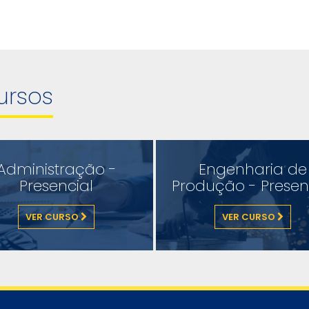
ursos
Administração -
Engenharia de
Presencial
Produção - Presen
VER CURSO
VER CURSO