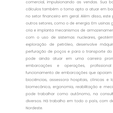
comercial, impulsionando as vendas. Sua
cálculos também o torna apto a atuar em ban
no setor financeiro em geral. Além disso, este
outros setores, como o de energia. Em usinas g
cria e implanta mecanismos de armazenamento
com o uso de sistemas nucleares, geotérmi
exploração de petróleo, desenvolve máqu
perfuração de poços e para o transporte do 
pode ainda atuar em uma carreira prom
embarcações e operações, profissiona
funcionamento de embarcações que apoiam pl
biociências, assessora hospitais, clínicas e
biomecânica, ergonomia, reabilitação e mecâ
pode trabalhar como autônomo, na consultor
diversos. Há trabalho em todo o país, com d
Nordeste.