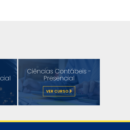
Ciências Contábeis -
cial
Presencial
VER CURSO