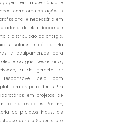
 bagagem em matemática e
cos, corretoras de ações e
 profissional é necessário em
eradoras de eletricidade, ele
 e distribuição de energia,
cos, solares e eólicos. Na
inas e equipamentos para
óleo e do gás. Nesse setor,
issora, a de gerente de
l responsável pelo bom
ataformas petrolíferas. Em
 laboratórios em projetos de
nica nos esportes. Por fim,
ia de projetos industriais
estaque para o Sudeste e o