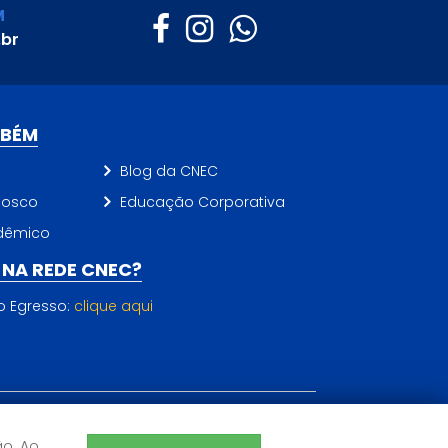
M
.br
MBÉM
Blog da CNEC
nosco
Educação Corporativa
dêmico
NA REDE CNEC?
do Egresso:
clique aqui
ão. Ao