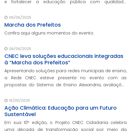
e fortalecer a educação pública com qualidade,
inovação e gestão eficiente. Mesmo para os municípios
que não participaram da Marcha dos Prefeitos
06/06/2025
Marcha dos Prefeitos
Confira aqui alguns momentos do evento.
06/06/2025
CNEC leva soluções educacionais integradas
à “Marcha dos Prefeitos”
Apresentando soluções para redes municipais de ensino,
a Rede CNEC esteve presente no evento com as
propostas do Sistema de Ensino Alexandria, avaliações
pedagógicas, formação docente, serviços de gestão
escolar e parcerias com prefeituras durante e
16/05/2025
Ação Climática: Educação para um Futuro
Sustentável
Em sua 10ª edição, o Projeto CNEC Cidadania celebra
uma década de transformação social por meio da