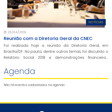
NOTÍCIAS
25/04/2019
Reunião com a Diretoria Geral da CNEC
Foi realizada hoje a reunião da Diretoria Geral, em
Brasília/DF. Na pauta, dentre outros temas, foi discutido o
Relatório Social 2018 e demonstrações financeiras,
contábeis do exercício fiscal e números das Instituições
Agenda
do ano passado.
Não há eventos cadastrados na agenda.