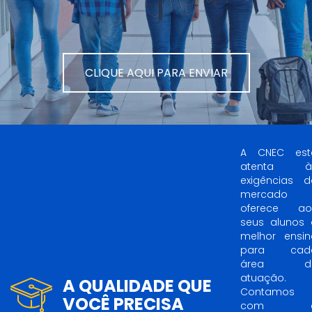
CLIQUE AQUI PARA ENVIAR
A CNEC est
atenta à
exigências d
mercado 
oferece ao
seus alunos 
melhor ensin
para cad
área d
atuação.
A QUALIDADE QUE
Contamos
VOCÊ PRECISA
com 