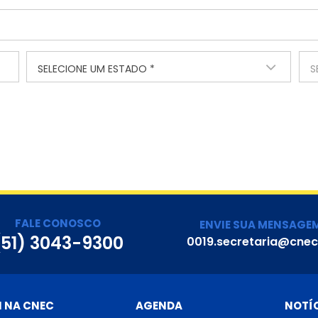
SELECIONE UM ESTADO *
S
FALE CONOSCO
ENVIE SUA MENSAGE
(51) 3043-9300
0019.secretaria@cnec
I NA CNEC
AGENDA
NOTÍ