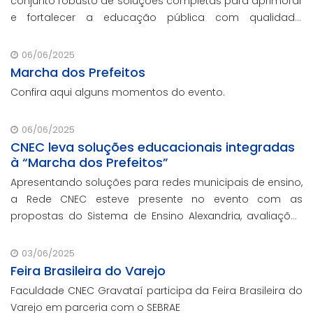
conjunto robusto de soluções completas para aprimorar
e fortalecer a educação pública com qualidade,
inovação e gestão eficiente. Mesmo para os municípios
que não participaram da Marcha dos Prefeitos
06/06/2025
Marcha dos Prefeitos
Confira aqui alguns momentos do evento.
06/06/2025
CNEC leva soluções educacionais integradas
à “Marcha dos Prefeitos”
Apresentando soluções para redes municipais de ensino,
a Rede CNEC esteve presente no evento com as
propostas do Sistema de Ensino Alexandria, avaliações
pedagógicas, formação docente, serviços de gestão
escolar e parcerias com prefeituras durante e
03/06/2025
Feira Brasileira do Varejo
Faculdade CNEC Gravataí participa da Feira Brasileira do
Varejo em parceria com o SEBRAE