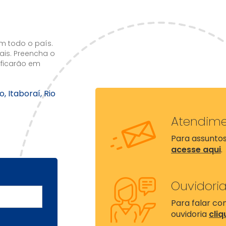
m todo o país.
ais. Preencha o
 ficarão em
, Itaboraí, Rio
Atendim
Para assuntos
acesse aqui
.
Ouvidori
Para falar c
ouvidoria
cliq