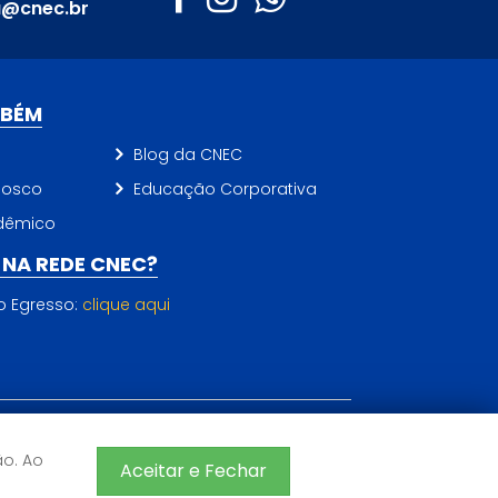
a@cnec.br
MBÉM
Blog da CNEC
nosco
Educação Corporativa
dêmico
NA REDE CNEC?
do Egresso:
clique aqui
ão. Ao
CNEC 2026 - Todos os direitos reservados
Aceitar e Fechar
Sistema de Ensino CNEC