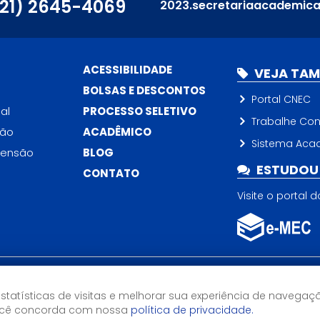
(21) 2645-4069
2023.secretariaacademic
ACESSIBILIDADE
VEJA TA
BOLSAS E DESCONTOS
Portal CNEC
al
PROCESSO SELETIVO
Trabalhe Co
ção
ACADÊMICO
Sistema Aca
tensão
BLOG
ESTUDOU 
CONTATO
Visite o portal 
Horário de Atendimento
estatísticas de visitas e melhorar sua experiência de navegaç
13h às 21hs
você concorda com nossa
política de privacidade.