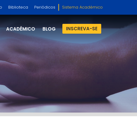
so
Biblioteca
Periódicos
Sistema Acadêmico
INSCREVA-SE
ACADÊMICO
BLOG