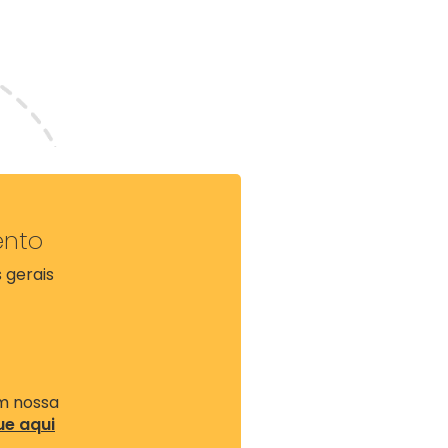
ento
 gerais
a
om nossa
ue aqui