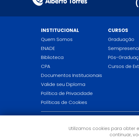
INSTITUCIONAL
CURSOS
Quem Somos
Graduação
ENADE
Semipresenci
Biblioteca
Pós-Gradua
CPA
Cursos de Ex
Documentos Institucionais
Valide seu Diploma
Política de Privacidade
Políticas de Cookies
FACULDADE CNEC ALBERTO TORRES (RJ)
Utilizamos cookies para obter 
Rua Presidente Costa e Silva, 212 - Centro
continuar, 
Itaboraí, RJ - (21) 2645-4069