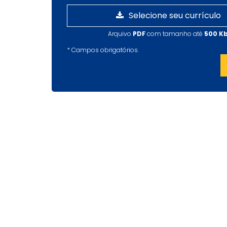
Selecione seu currículo
Arquivo
PDF
com tamanho até
500 K
*
Campos obrigatórios.