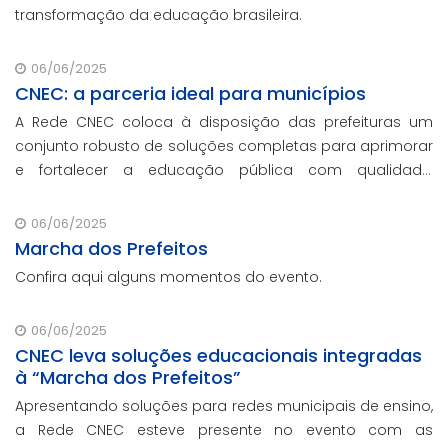
transformação da educação brasileira.
06/06/2025
CNEC: a parceria ideal para municípios
A Rede CNEC coloca à disposição das prefeituras um
conjunto robusto de soluções completas para aprimorar
e fortalecer a educação pública com qualidade,
inovação e gestão eficiente. Mesmo para os municípios
que não participaram da Marcha dos Prefeitos
06/06/2025
Marcha dos Prefeitos
Confira aqui alguns momentos do evento.
06/06/2025
CNEC leva soluções educacionais integradas
à “Marcha dos Prefeitos”
Apresentando soluções para redes municipais de ensino,
a Rede CNEC esteve presente no evento com as