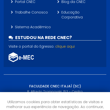
Portal CNEC
Blog da CNEC
Trabalhe Conosco
Educação
Corporativa
Sistema Acadêmico
ESTUDOU NA REDE CNEC?
Visite o portal do Egresso:
clique aqui
FACULDADE CNEC ITAJAÍ (SC)
R. Alfredo Trompovski, 153 - Centro
Itajaí, SC - (47) 3249-5200
Utilizamos cookies para obter estatísticas de visitas e
melhorar sua experiência de navegação. Ao continuar,
Horário de Atendimento