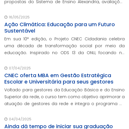
propostas do Sistema de Ensino Alexandria, avaliações
pedagógicas, formação docente, serviços de gestão
escolar e parcerias com prefeituras durante e
16/05/2025
Ação Climática: Educação para um Futuro
Sustentável
Em sua 10ª edição, o Projeto CNEC Cidadania celebra
uma década de transformação social por meio da
educação. Inspirado no ODS 13 da ONU, focando no
enfrentamento das mudanças climáticas e na
promoção da sustentabilidade.
07/04/2025
CNEC oferta MBA em Gestão Estratégica
Escolar e Universitária para seus gestores
Voltado para gestores da Educação Básica e do Ensino
Superior da rede, o curso tem como objetivo aprimorar a
atuação de gestores da rede e integra o programa de
formação continuada em serviço da instituição,
contando com o oferecimento gratuito da Re
04/04/2025
Ainda dá tempo de iniciar sua graduação