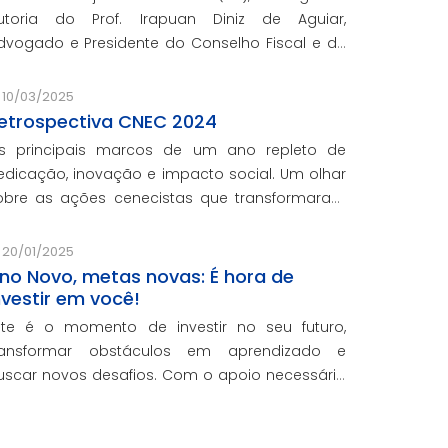
utoria do Prof. Irapuan Diniz de Aguiar,
do e Presidente do Conselho Fiscal e de
ssuntos Econômicos da CNEC, aborda a história
 o impacto cenecista na educação brasileira.
10/03/2025
etrospectiva CNEC 2024
s principais marcos de um ano repleto de
edicação, inovação e impacto social. Um olhar
obre as ações cenecistas que transformaram
idas e reforçaram o nosso compromisso com a
ducação de qualidade.
20/01/2025
no Novo, metas novas: É hora de
nvestir em você!
ste é o momento de investir no seu futuro,
ransformar obstáculos em aprendizado e
uscar novos desafios. Com o apoio necessário
ara você crescer pessoal e profissionalmente,
stamos aqui para te ajudar a transformar
etas em conquistas reais.