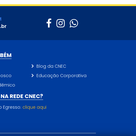
M
.br
MBÉM
Blog da CNEC
nosco
Educação Corporativa
dêmico
NA REDE CNEC?
do Egresso:
clique aqui