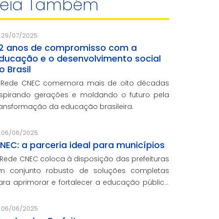
Leia Também
29/07/2025
2 anos de compromisso com a
ducação e o desenvolvimento social
o Brasil
 Rede CNEC comemora mais de oito décadas
nspirando gerações e moldando o futuro pela
ransformação da educação brasileira.
06/06/2025
NEC: a parceria ideal para municípios
 Rede CNEC coloca à disposição das prefeituras
m conjunto robusto de soluções completas
ara aprimorar e fortalecer a educação pública
om qualidade, inovação e gestão eficiente.
esmo para os municípios que não
06/06/2025
articiparam da Marcha dos Prefeitos