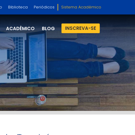
so
Biblioteca
Periódicos
Sistema Acadêmico
INSCREVA-SE
ACADÊMICO
BLOG