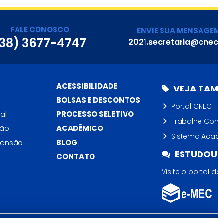
FALE CONOSCO
ENVIE SUA MENSAGE
38) 3677-4747
2021.secretaria@cnec
ACESSIBILIDADE
VEJA TA
BOLSAS E DESCONTOS
Portal CNEC
al
PROCESSO SELETIVO
Trabalhe Co
ção
ACADÊMICO
Sistema Aca
tensão
BLOG
ESTUDOU 
CONTATO
Visite o portal 