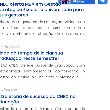
NEC oferta MBA em Gestão
stratégica Escolar e Universitária para
eus gestores
oltado para gestores da Educação Básica e do
nsino Superior da rede, o curso tem como
bjetivo aprimorar a atuação de gestores da
ede e integra o programa de formação
ontinuada em serviço da instituição, contando
04/04/2025
om o oferecimento gratuito da Re
inda dá tempo de iniciar sua
raduação neste semestre!
 EAD CNEC oferece cursos de graduação com
etodologia semipresencial, combinando o
elhor do ensino on-line com a vivência e as
ráticas do ensino presencial.
19/03/2025
 trajetória de sucesso da CNEC na
ducação
ublicado no jornal O Estado (CE), o artigo de