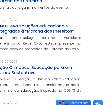
archa dos Prefeitos
onfira aqui alguns momentos do evento.
06/06/2025
NEC leva soluções educacionais
ntegradas à “Marcha dos Prefeitos”
presentando soluções para redes municipais
e ensino, a Rede CNEC esteve presente no
vento com as propostas do Sistema de Ensino
lexandria, avaliações pedagógicas, formação
ocente, serviços de gestão escolar e parcerias
16/05/2025
om prefeituras durante e
ção Climática: Educação para um
uturo Sustentável
m sua 10ª edição, o Projeto CNEC Cidadania
elebra uma década de transformação social
or meio da educação. Inspirado no ODS 13 da
NU, focando no enfrentamento das mudanças
limáticas e na promoção da sustentabilidade.
07/04/2025