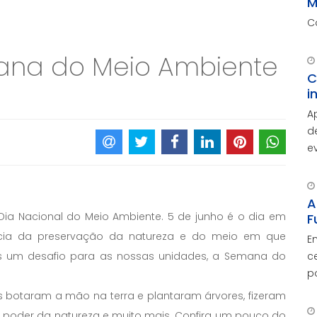
M
C
ana do Meio Ambiente
C
i
A
d
e
A
d
c
A
ia Nacional do Meio Ambiente. 5 de junho é o dia em
F
ncia da preservação da natureza e do meio em que
E
is um desafio para as nossas unidades, a Semana do
c
p
O
 botaram a mão na terra e plantaram árvores, fizeram
c
o poder da natureza e muito mais. Confira um pouco do