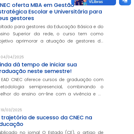
NEC oferta MBA em Gestão
stratégica Escolar e Universitária para
eus gestores
oltado para gestores da Educação Básica e do
nsino Superior da rede, o curso tem como
bjetivo aprimorar a atuação de gestores da
ede e integra o programa de formação
ontinuada em serviço da instituição, contando
04/04/2025
om o oferecimento gratuito da Re
inda dá tempo de iniciar sua
raduação neste semestre!
 EAD CNEC oferece cursos de graduação com
etodologia semipresencial, combinando o
elhor do ensino on-line com a vivência e as
ráticas do ensino presencial.
19/03/2025
 trajetória de sucesso da CNEC na
ducação
ublicado no jornal O Estado (CE), o artigo de