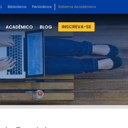
so
Biblioteca
Periódicos
Sistema Acadêmico
INSCREVA-SE
ACADÊMICO
BLOG