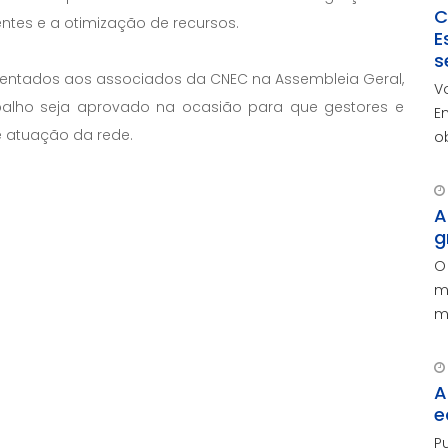
C
ntes e a otimização de recursos.
E
s
entados aos associados da CNEC na Assembleia Geral,
V
abalho seja aprovado na ocasião para que gestores e
E
 atuação da rede.
o
r
c
c
A
g
O
m
m
p
A
e
P