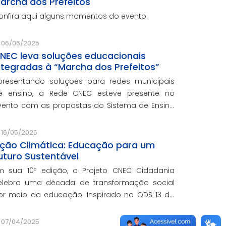
archa dos Prefeitos
onfira aqui alguns momentos do evento.
06/06/2025
NEC leva soluções educacionais
ntegradas à “Marcha dos Prefeitos”
presentando soluções para redes municipais
e ensino, a Rede CNEC esteve presente no
vento com as propostas do Sistema de Ensino
lexandria, avaliações pedagógicas, formação
ocente, serviços de gestão escolar e parcerias
16/05/2025
om prefeituras durante e
ção Climática: Educação para um
uturo Sustentável
m sua 10ª edição, o Projeto CNEC Cidadania
elebra uma década de transformação social
or meio da educação. Inspirado no ODS 13 da
NU, focando no enfrentamento das mudanças
limáticas e na promoção da sustentabilidade.
07/04/2025