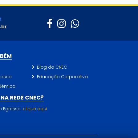
M
.br
MBÉM
Blog da CNEC
nosco
Educação Corporativa
dêmico
NA REDE CNEC?
do Egresso:
clique aqui