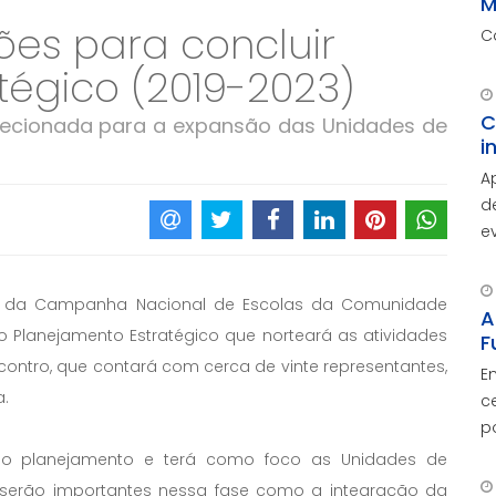
M
es para concluir
C
tégico (2019-2023)
C
irecionada para a expansão das Unidades de
i
A
d
e
A
d
es da Campanha Nacional de Escolas da Comunidade
c
A
 o Planejamento Estratégico que norteará as atividades
F
contro, que contará com cerca de vinte representantes,
E
a.
c
p
O
 do planejamento e terá como foco as Unidades de
c
s serão importantes nessa fase como a integração da