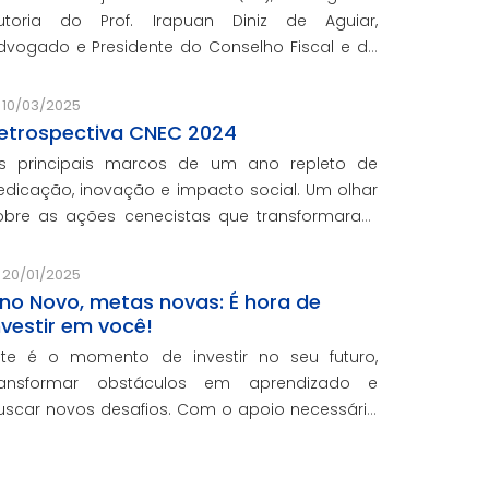
utoria do Prof. Irapuan Diniz de Aguiar,
do e Presidente do Conselho Fiscal e de
ssuntos Econômicos da CNEC, aborda a história
 o impacto cenecista na educação brasileira.
10/03/2025
etrospectiva CNEC 2024
s principais marcos de um ano repleto de
edicação, inovação e impacto social. Um olhar
obre as ações cenecistas que transformaram
idas e reforçaram o nosso compromisso com a
ducação de qualidade.
20/01/2025
no Novo, metas novas: É hora de
nvestir em você!
ste é o momento de investir no seu futuro,
ransformar obstáculos em aprendizado e
uscar novos desafios. Com o apoio necessário
ara você crescer pessoal e profissionalmente,
stamos aqui para te ajudar a transformar
etas em conquistas reais.