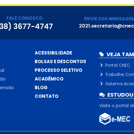
FALE CONOSCO
ENVIE SUA MENSAGE
38) 3677-4747
2021.secretaria@cnec
ACESSIBILIDADE
VEJA TA
BOLSAS E DESCONTOS
Portal CNEC
al
PROCESSO SELETIVO
Trabalhe Co
ção
ACADÊMICO
Sistema Aca
tensão
BLOG
ESTUDOU 
CONTATO
Visite o portal 