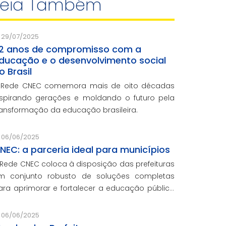
Leia Também
29/07/2025
2 anos de compromisso com a
ducação e o desenvolvimento social
o Brasil
 Rede CNEC comemora mais de oito décadas
nspirando gerações e moldando o futuro pela
ransformação da educação brasileira.
06/06/2025
NEC: a parceria ideal para municípios
 Rede CNEC coloca à disposição das prefeituras
m conjunto robusto de soluções completas
ara aprimorar e fortalecer a educação pública
om qualidade, inovação e gestão eficiente.
esmo para os municípios que não
06/06/2025
articiparam da Marcha dos Prefeitos