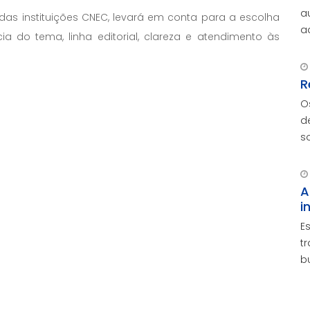
a
 das instituições CNEC, levará em conta para a escolha
advoga
ia do tema, linha editorial, clareza e atendimento às
A
e
R
O
d
s
v
e
A
i
E
t
b
p
e
m