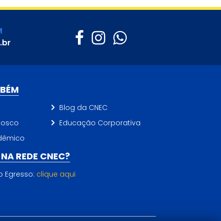
M
.br
MBÉM
Blog da CNEC
nosco
Educação Corporativa
dêmico
NA REDE CNEC?
do Egresso:
clique aqui