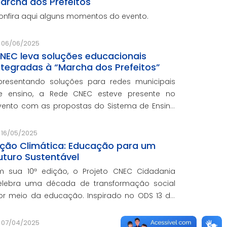
archa dos Prefeitos
onfira aqui alguns momentos do evento.
06/06/2025
NEC leva soluções educacionais
ntegradas à “Marcha dos Prefeitos”
presentando soluções para redes municipais
e ensino, a Rede CNEC esteve presente no
vento com as propostas do Sistema de Ensino
lexandria, avaliações pedagógicas, formação
ocente, serviços de gestão escolar e parcerias
16/05/2025
om prefeituras durante e
ção Climática: Educação para um
uturo Sustentável
m sua 10ª edição, o Projeto CNEC Cidadania
elebra uma década de transformação social
or meio da educação. Inspirado no ODS 13 da
NU, focando no enfrentamento das mudanças
limáticas e na promoção da sustentabilidade.
07/04/2025