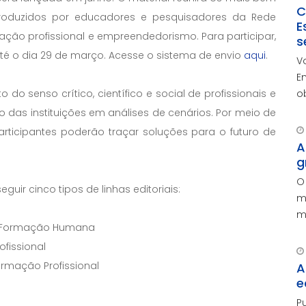
C
 produzidos por educadores e pesquisadores da Rede
E
ção profissional e empreendedorismo. Para participar,
s
, até o dia 29 de março. Acesse o sistema de envio
aqui
.
V
E
o
o senso crítico, científico e social de profissionais e
r
 das instituições em análises de cenários. Por meio de
c
articipantes poderão traçar soluções para o futuro de
c
A
g
O
uir cinco tipos de linhas editoriais:
m
m
l e Formação Humana
p
fissional
ormação Profissional
A
e
P