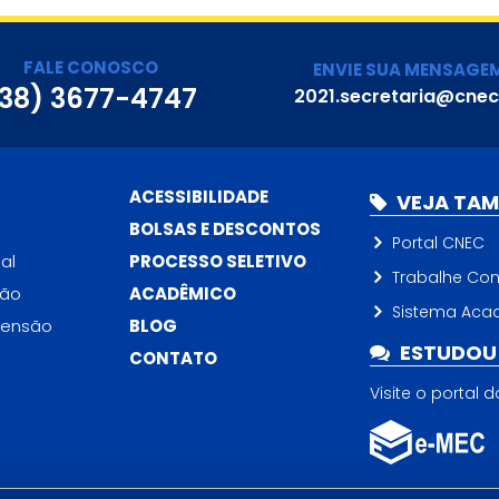
FALE CONOSCO
ENVIE SUA MENSAGE
38) 3677-4747
2021.secretaria@cnec
ACESSIBILIDADE
VEJA TA
BOLSAS E DESCONTOS
Portal CNEC
al
PROCESSO SELETIVO
Trabalhe Co
ção
ACADÊMICO
Sistema Aca
tensão
BLOG
ESTUDOU 
CONTATO
Visite o portal 