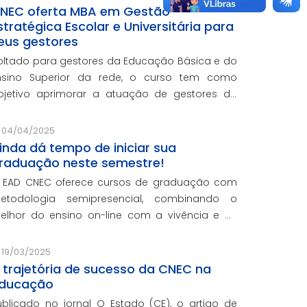
NEC oferta MBA em Gestão
stratégica Escolar e Universitária para
eus gestores
oltado para gestores da Educação Básica e do
nsino Superior da rede, o curso tem como
bjetivo aprimorar a atuação de gestores da
ede e integra o programa de formação
ontinuada em serviço da instituição, contando
04/04/2025
om o oferecimento gratuito da Re
inda dá tempo de iniciar sua
raduação neste semestre!
 EAD CNEC oferece cursos de graduação com
etodologia semipresencial, combinando o
elhor do ensino on-line com a vivência e as
ráticas do ensino presencial.
19/03/2025
 trajetória de sucesso da CNEC na
ducação
ublicado no jornal O Estado (CE), o artigo de