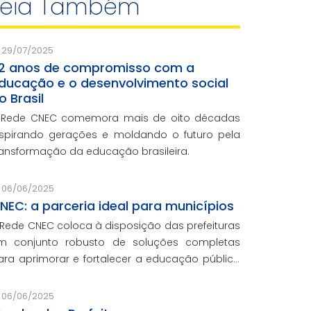
Leia Também
29/07/2025
2 anos de compromisso com a
ducação e o desenvolvimento social
o Brasil
 Rede CNEC comemora mais de oito décadas
nspirando gerações e moldando o futuro pela
ransformação da educação brasileira.
06/06/2025
NEC: a parceria ideal para municípios
 Rede CNEC coloca à disposição das prefeituras
m conjunto robusto de soluções completas
ara aprimorar e fortalecer a educação pública
om qualidade, inovação e gestão eficiente.
esmo para os municípios que não
06/06/2025
articiparam da Marcha dos Prefeitos