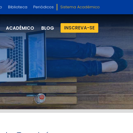
so
Biblioteca
Periódicos
Sistema Acadêmico
INSCREVA-SE
ACADÊMICO
BLOG