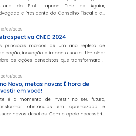
utoria do Prof. Irapuan Diniz de Aguiar,
do e Presidente do Conselho Fiscal e de
ssuntos Econômicos da CNEC, aborda a história
 o impacto cenecista na educação brasileira.
10/03/2025
etrospectiva CNEC 2024
s principais marcos de um ano repleto de
edicação, inovação e impacto social. Um olhar
obre as ações cenecistas que transformaram
idas e reforçaram o nosso compromisso com a
ducação de qualidade.
20/01/2025
no Novo, metas novas: É hora de
nvestir em você!
ste é o momento de investir no seu futuro,
ransformar obstáculos em aprendizado e
uscar novos desafios. Com o apoio necessário
ara você crescer pessoal e profissionalmente,
stamos aqui para te ajudar a transformar
etas em conquistas reais.