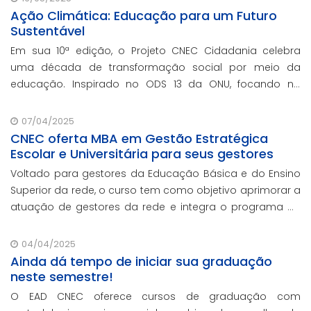
Ação Climática: Educação para um Futuro
Sustentável
Em sua 10ª edição, o Projeto CNEC Cidadania celebra
uma década de transformação social por meio da
educação. Inspirado no ODS 13 da ONU, focando no
enfrentamento das mudanças climáticas e na
promoção da sustentabilidade.
07/04/2025
CNEC oferta MBA em Gestão Estratégica
Escolar e Universitária para seus gestores
Voltado para gestores da Educação Básica e do Ensino
Superior da rede, o curso tem como objetivo aprimorar a
atuação de gestores da rede e integra o programa de
formação continuada em serviço da instituição,
contando com o oferecimento gratuito da Re
04/04/2025
Ainda dá tempo de iniciar sua graduação
neste semestre!
O EAD CNEC oferece cursos de graduação com