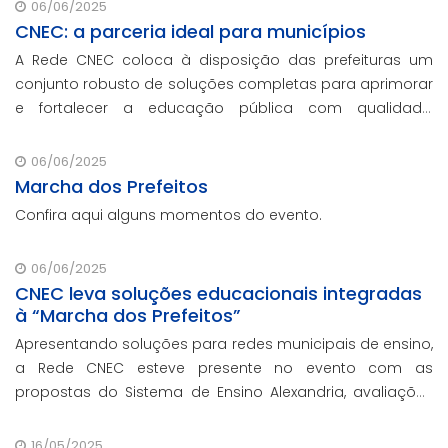
06/06/2025
CNEC: a parceria ideal para municípios
A Rede CNEC coloca à disposição das prefeituras um
conjunto robusto de soluções completas para aprimorar
e fortalecer a educação pública com qualidade,
inovação e gestão eficiente. Mesmo para os municípios
que não participaram da Marcha dos Prefeitos
06/06/2025
Marcha dos Prefeitos
Confira aqui alguns momentos do evento.
06/06/2025
CNEC leva soluções educacionais integradas
à “Marcha dos Prefeitos”
Apresentando soluções para redes municipais de ensino,
a Rede CNEC esteve presente no evento com as
propostas do Sistema de Ensino Alexandria, avaliações
pedagógicas, formação docente, serviços de gestão
escolar e parcerias com prefeituras durante e
16/05/2025