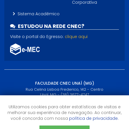
Corporativa
Sistema Acadêmico
ESTUDOU NA REDE CNEC?
Visite o portal do Egresso:
clique aqui
FACULDADE CNEC UNAÍ (MG)
Rua Celina Lisboa Frederico, 142 - Centro
Unaí, MG - (38) 3677-4747
Utilizamos cookies para obter estatísticas de visitas e
Horário de Atendimento
melhorar sua experiência de navegação. Ao continuar,
Segunda a sexta-feira: 8h às 22h
você concorda com nossa
política de privacidade.
Sábado: 8h às 11h