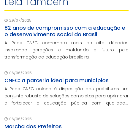
Leia Também
29/07/2025
82 anos de compromisso com a educação e
o desenvolvimento social do Brasil
A Rede CNEC comemora mais de oito décadas
inspirando gerações e moldando o futuro pela
transformação da educação brasileira.
06/06/2025
CNEC: a parceria ideal para municípios
A Rede CNEC coloca à disposição das prefeituras um
conjunto robusto de soluções completas para aprimorar
e fortalecer a educação pública com qualidade,
inovação e gestão eficiente. Mesmo para os municípios
que não participaram da Marcha dos Prefeitos
06/06/2025
Marcha dos Prefeitos