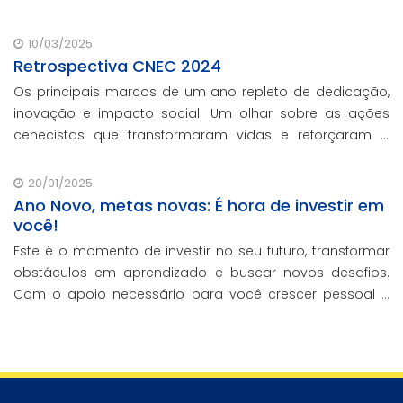
aborda a história e o impacto cenecista na educação
brasileira.
10/03/2025
Retrospectiva CNEC 2024
Os principais marcos de um ano repleto de dedicação,
inovação e impacto social. Um olhar sobre as ações
cenecistas que transformaram vidas e reforçaram o
nosso compromisso com a educação de qualidade.
20/01/2025
Ano Novo, metas novas: É hora de investir em
você!
Este é o momento de investir no seu futuro, transformar
obstáculos em aprendizado e buscar novos desafios.
Com o apoio necessário para você crescer pessoal e
profissionalmente, estamos aqui para te ajudar a
transformar metas em conquistas reais.