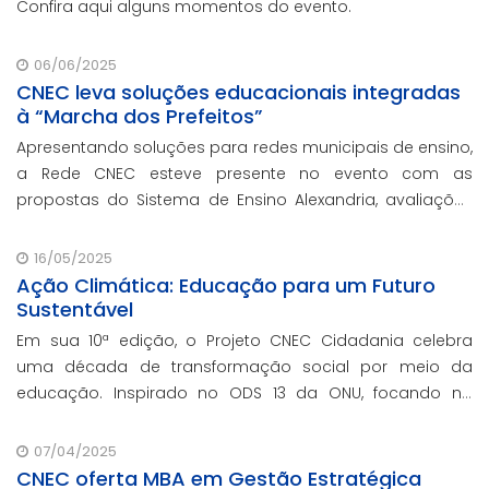
Confira aqui alguns momentos do evento.
06/06/2025
CNEC leva soluções educacionais integradas
à “Marcha dos Prefeitos”
Apresentando soluções para redes municipais de ensino,
a Rede CNEC esteve presente no evento com as
propostas do Sistema de Ensino Alexandria, avaliações
pedagógicas, formação docente, serviços de gestão
escolar e parcerias com prefeituras durante e
16/05/2025
Ação Climática: Educação para um Futuro
Sustentável
Em sua 10ª edição, o Projeto CNEC Cidadania celebra
uma década de transformação social por meio da
educação. Inspirado no ODS 13 da ONU, focando no
enfrentamento das mudanças climáticas e na
promoção da sustentabilidade.
07/04/2025
CNEC oferta MBA em Gestão Estratégica