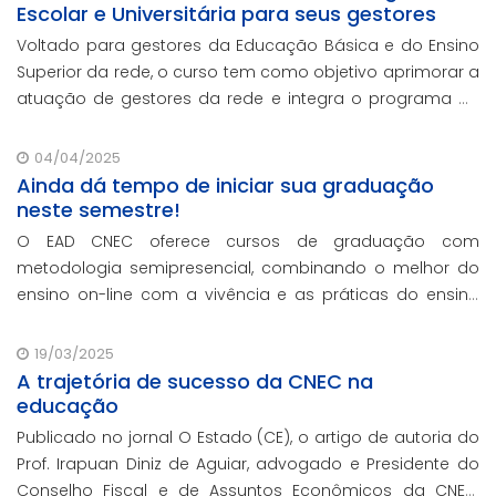
Escolar e Universitária para seus gestores
Voltado para gestores da Educação Básica e do Ensino
Superior da rede, o curso tem como objetivo aprimorar a
atuação de gestores da rede e integra o programa de
formação continuada em serviço da instituição,
contando com o oferecimento gratuito da Re
04/04/2025
Ainda dá tempo de iniciar sua graduação
neste semestre!
O EAD CNEC oferece cursos de graduação com
metodologia semipresencial, combinando o melhor do
ensino on-line com a vivência e as práticas do ensino
presencial.
19/03/2025
A trajetória de sucesso da CNEC na
educação
Publicado no jornal O Estado (CE), o artigo de autoria do
Prof. Irapuan Diniz de Aguiar, advogado e Presidente do
Conselho Fiscal e de Assuntos Econômicos da CNEC,