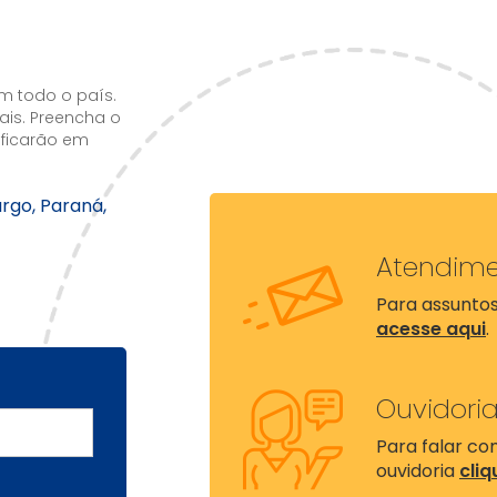
m todo o país.
ais. Preencha o
 ficarão em
rgo, Paraná,
Atendim
Para assuntos
acesse aqui
.
Ouvidori
Para falar c
ouvidoria
cliq