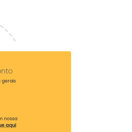
ento
 gerais
a
om nossa
ue aqui