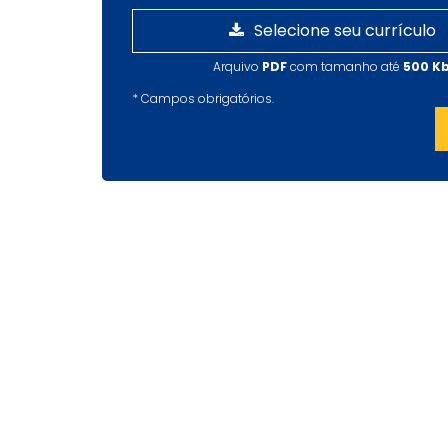
Selecione seu currículo
Arquivo
PDF
com tamanho até
500 K
*
Campos obrigatórios.