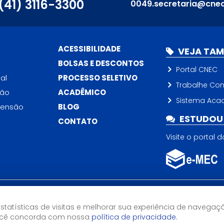
(41) 3116-3300
0049.secretaria@cnec
ACESSIBILIDADE
VEJA TA
BOLSAS E DESCONTOS
Portal CNEC
al
PROCESSO SELETIVO
Trabalhe Co
ção
ACADÊMICO
Sistema Aca
tensão
BLOG
ESTUDOU 
CONTATO
Visite o portal 
Horário de Atendimento
estatísticas de visitas e melhorar sua experiência de navegaç
13h às 22h
você concorda com nossa
política de privacidade.
23