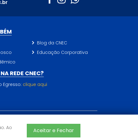
.br
MBÉM
Blog da CNEC
nosco
Educação Corporativa
dêmico
NA REDE CNEC?
do Egresso:
clique aqui
ão. Ao
CNEC 2026 - Todos os direitos reservados
Aceitar e Fechar
Sistema de Ensino CNEC