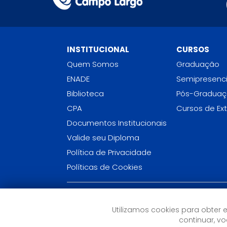
INSTITUCIONAL
CURSOS
Quem Somos
Graduação
ENADE
Semipresenci
Biblioteca
Pós-Gradua
CPA
Cursos de Ex
Documentos Institucionais
Valide seu Diploma
Política de Privacidade
Políticas de Cookies
FACULDADE CNEC CAMPO LARGO (PR)
Utilizamos cookies para obter 
Rua Rui Barbosa, 541 - Centro
continuar, 
Campo Largo, PR - (41) 3116-3300, (41) 99166-85