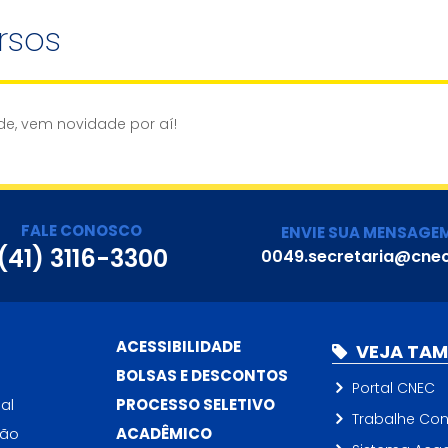
rsos
de, vem novidade por aí!
FALE CONOSCO
ENVIE SUA MENSAGE
(41) 3116-3300
0049.secretaria@cnec
ACESSIBILIDADE
VEJA TA
BOLSAS E DESCONTOS
Portal CNEC
al
PROCESSO SELETIVO
Trabalhe Co
ção
ACADÊMICO