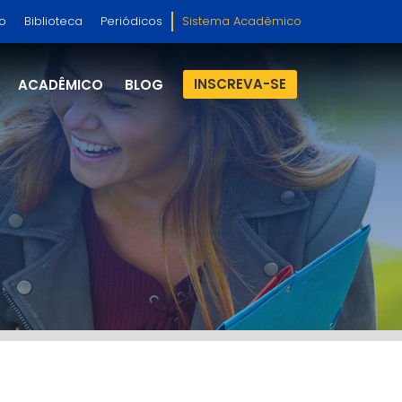
so
Biblioteca
Periódicos
Sistema Acadêmico
INSCREVA-SE
ACADÊMICO
BLOG