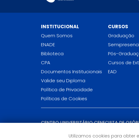
INSTITUCIONAL
CURSOS
Quem Somos
Graduação
ENADE
Semipresenci
Biblioteca
Pós-Gradua
CPA
Cursos de Ex
Documentos Institucionais
EAD
Valide seu Diploma
Política de Privacidade
Políticas de Cookies
CENTRO UNIVERSITÁRIO CENECISTA DE OSÓR
(RS)
R. Vinte e Quatro de Maio, 141 - Centro
Utilizamos cookies para obter 