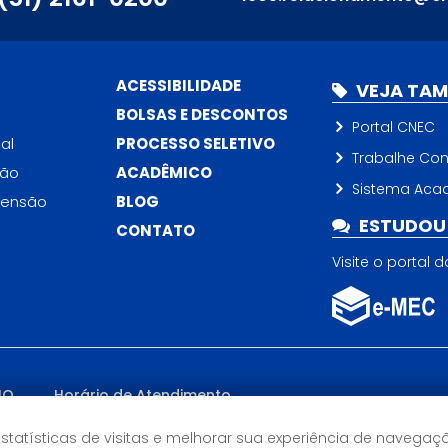
ACESSIBILIDADE
VEJA TA
BOLSAS E DESCONTOS
Portal CNEC
al
PROCESSO SELETIVO
Trabalhe Co
ção
ACADÊMICO
Sistema Aca
tensão
BLOG
ESTUDOU 
CONTATO
Visite o portal 
IO
Horário de Atendimento
Semana: 09h às 21h
Sábados: 09h às 12h
estatísticas de visitas e melhorar sua experiência de navegaç