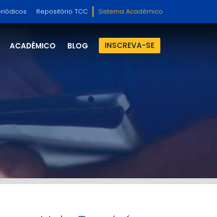
riódicos
Repositório TCC
Sistema Acadêmico
INSCREVA-SE
ACADÊMICO
BLOG