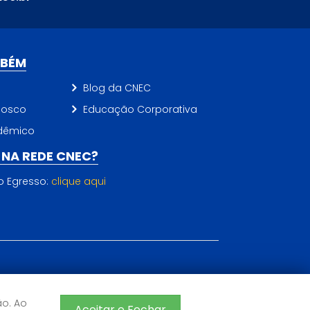
MBÉM
Blog da CNEC
nosco
Educação Corporativa
dêmico
NA REDE CNEC?
do Egresso:
clique aqui
CNEC 2026 - Todos os direitos reservados
Sistema de Ensino CNEC
ão. Ao
Aceitar e Fechar