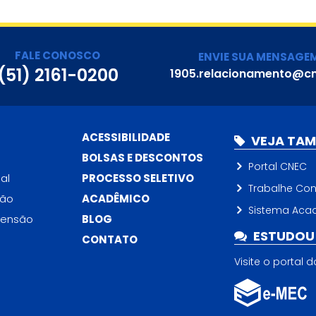
FALE CONOSCO
ENVIE SUA MENSAGE
(51) 2161-0200
1905.relacionamento@cn
ACESSIBILIDADE
VEJA TA
BOLSAS E DESCONTOS
Portal CNEC
al
PROCESSO SELETIVO
Trabalhe Co
ção
ACADÊMICO
Sistema Aca
tensão
BLOG
ESTUDOU 
CONTATO
Visite o portal 