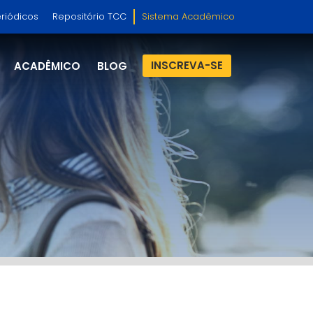
riódicos
Repositório TCC
Sistema Acadêmico
INSCREVA-SE
ACADÊMICO
BLOG