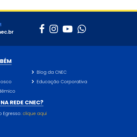
M
ec.br
MBÉM
Blog da CNEC
nosco
Educação Corporativa
dêmico
NA REDE CNEC?
do Egresso:
clique aqui