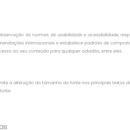
bservação às normas de usabilidade e acessibilidade, res
comendações internacionais e estabelece padrões de comport
 acesso ao seu conteúdo para qualquer cidadão, entre eles:
te a alteração do tamanho da fonte nos principais textos dos p
fonte:
ras