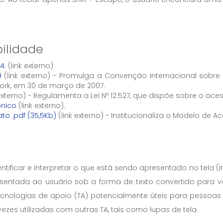
bilidade
4.
(link externo)
9
(link externo) - Promulga a Convenção Internacional sobre
York, em 30 de março de 2007.
 externo) - Regulamenta a Lei Nº 12.527, que dispõe sobre o ac
ônico
(link externo).
ato .pdf (35,5Kb)
(link externo) - Institucionaliza o Modelo de 
dentificar e interpretar o que está sendo apresentado no te
resentada ao usuário sob a forma de texto convertido para v
tecnologias de apoio (TA) potencialmente úteis para pessoas 
zes utilizadas com outras TA, tais como lupas de tela.