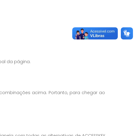
pal da página.
as combinações acima. Portanto, para chegar ao
a janela com todas as alternativas de ACCESSKEY