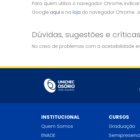
Para quem utiliza o navegador Chrome, indic
Google
aqui
e na
loja
do navegador Chrome. Já 
Dúvidas, sugestões e crítica
No caso de problemas com a acessibilidade em
INSTITUCIONAL
CURSOS
Quem Somos
Graduação
ENADE
Semipresenci