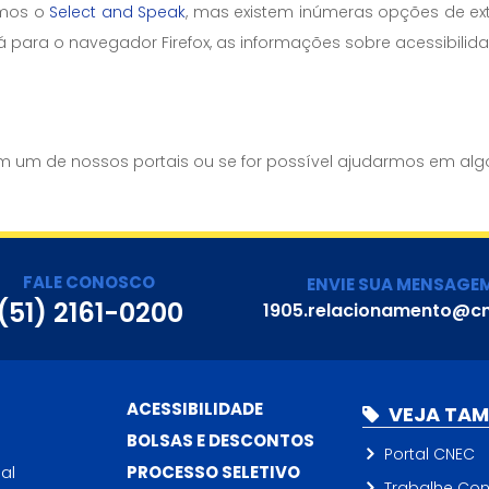
amos o
Select and Speak
, mas existem inúmeras opções de ex
para o navegador Firefox, as informações sobre acessibilid
s
 um de nossos portais ou se for possível ajudarmos em algo
FALE CONOSCO
ENVIE SUA MENSAGE
(51) 2161-0200
1905.relacionamento@cn
ACESSIBILIDADE
VEJA TA
BOLSAS E DESCONTOS
Portal CNEC
al
PROCESSO SELETIVO
Trabalhe Co