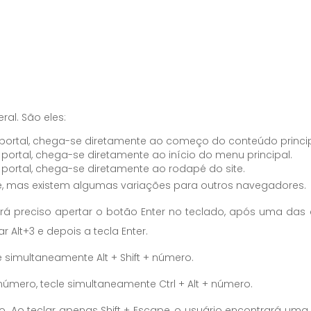
al. São eles:
 portal, chega-se diretamente ao começo do conteúdo princi
portal, chega-se diretamente ao início do menu principal.
portal, chega-se diretamente ao rodapé do site.
, mas existem algumas variações para outros navegadores.
r, será preciso apertar o botão Enter no teclado, após uma d
 Alt+3 e depois a tecla Enter.
e simultaneamente Alt + Shift + número.
 número, tecle simultaneamente Ctrl + Alt + número.
o. Ao teclar apenas Shift + Escape, o usuário encontrará um