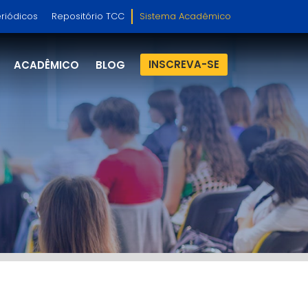
riódicos
Repositório TCC
Sistema Acadêmico
INSCREVA-SE
ACADÊMICO
BLOG