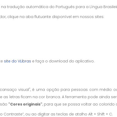
 na tradução automática do Português para a Língua Brasileira
 clique na aba flutuante disponível em nossos sites:
ite
site do VLibras
e faça o download do aplicativo.
o "cansaço visual", é uma opção para pessoas com médio ou g
e as letras ficam na cor branca. A ferramenta pode ainda se
ssão
"Cores originais"
, para que se possa voltar ao colorid
o Contraste”, ou ao digitar as teclas de atalho Alt + Shift + C.