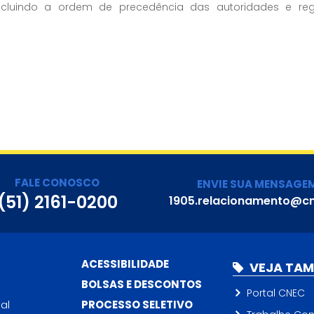
incluindo a ordem de precedência das autoridades e re
u
FALE CONOSCO
ENVIE SUA MENSAGE
(51) 2161-0200
1905.relacionamento@cn
ACESSIBILIDADE
VEJA TA
BOLSAS E DESCONTOS
Portal CNEC
al
PROCESSO SELETIVO