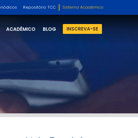
riódicos
Repositório TCC
Sistema Acadêmico
INSCREVA-SE
ACADÊMICO
BLOG