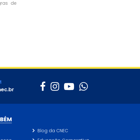
gras de
M
ec.br
MBÉM
Blog da CNEC