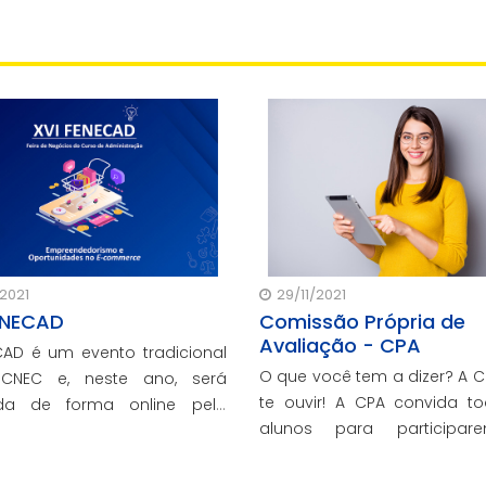
/2021
29/11/2021
ENECAD
Comissão Própria de
Avaliação - CPA
CAD é um evento tradicional
O que você tem a dizer? A C
ICNEC e, neste ano, será
te ouvir! A CPA convida t
ada de forma online pelo
alunos para participa
e Administração. O intuito é
Pesquisa Auto Avaliati
ver um encontro entre
objetiva identificar melh
ários e comunidade.