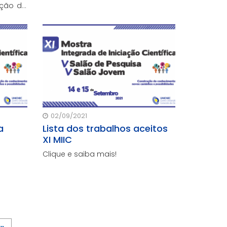
ação da
éssika
-se da
rior
02/09/2021
a
Lista dos trabalhos aceitos
XI MIIC
Clique e saiba mais!