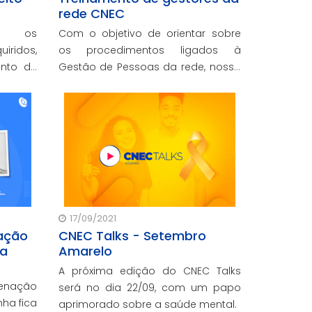
rede CNEC
rá os
Com o objetivo de orientar sobre
ridos,
os procedimentos ligados à
ento de
Gestão de Pessoas da rede, nossa
idades
equipe de gerentes, supervisores e
gico do
gestores participou do encontro na
C.
sede da mantenedora.
17/09/2021
ação
CNEC Talks - Setembro
va
Amarelo
A próxima edição do CNEC Talks
denação
será no dia 22/09, com um papo
nha fica
aprimorado sobre a saúde mental.