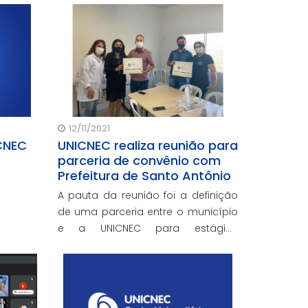
rior e
reafirmando o compromisso com
a educação e formação dos
alunos de Unaí e região.
12/11/2021
CNEC
UNICNEC realiza reunião para
parceria de convênio com
Prefeitura de Santo Antônio
A pauta da reunião foi a definição
de uma parceria entre o município
e a UNICNEC para estágios
curriculares na área da Saúde,
começando com a Enfermagem,
visando ampliar os atendimentos e
a atração de mais profissionais