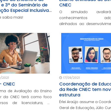
s e 3ª do Seminário de
CNEC
ção Especial Inclusiva
O simulado avalia
oral Norte do RS
e saiba mais!
conhecimentos adqui
alinhados ao desenvolvim
competências e habil
previstas no Projeto Pedagó
curso de Direito da rede CNE
/2021
17/09/2021
- CNEC
Coordenação de Educ
da Rede CNEC tem no
ema de Avaliação do Ensino
estrutura
 CNEC terá como foco
Érlei Araújo assume a Coor
rsos de licenciatura, as
Geral de Educação, Júlio Cu
es estão organizadas para