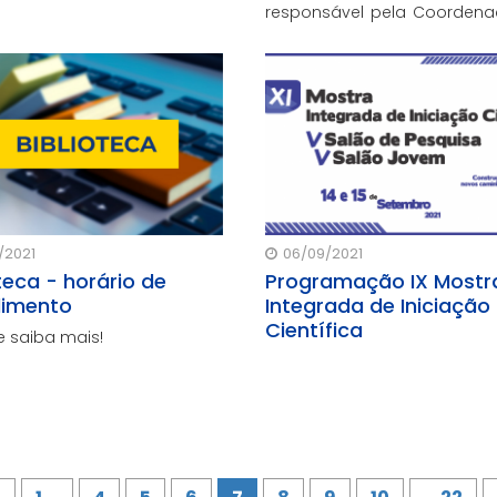
responsável pela Coorden
mento da Formação Geral e
Educação Básica e J
ão Específica.
Fernandes encarrega
Coordenação do Ensino Supe
/2021
06/09/2021
teca - horário de
Programação IX Mostr
dimento
Integrada de Iniciação
Científica
e saiba mais!