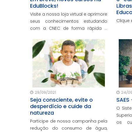
EduBlocks!
Libra
Educa
Visite a nossa loja virtual e aprimore
do Lit
Clique 
seus conhecimentos estudando
com a CNEC de forma rápida e
eficaz.
29/09/2021
24/09
Seja consciente, evite o
SAES 
desperdício e cuide da
O Sist
natureza
Superior da
Participe de nossa campanha pela
os cu
redução do consumo de água,
questõ