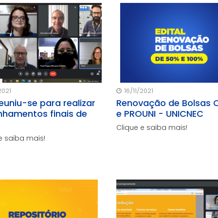
avanços no Ensino Supe
expansão de sua oferta.
2021
16/11/2021
euniu-se para realizar
Renovação de Bolsas 
inhamentos finais de
e PROUNI - UNICNEC
Clique e saiba mais!
e saiba mais!