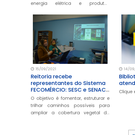
energia elétrica e produtos
atendi
descartáveis, e vamos juntos fazer
Formaç
a nossa parte pela preservação do
meio-ambiente
15/09/2021
14/09
Reitoria recebe
Biblio
representantes do Sistema
aten
FECOMÉRCIO: SESC e SENAC
Clique 
Tramandaí
O objetivo é fomentar, estruturar e
trilhar caminhos possíveis para
ampliar a cobertura vegetal da
cidade de Tramandaí/RS, cujo
bioma é a Mata Atlântica,
recuperando áreas degradadas e