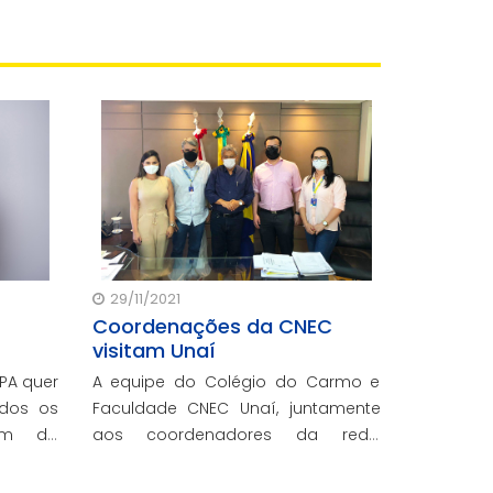
29/11/2021
Coordenações da CNEC
visitam Unaí
PA quer
A equipe do Colégio do Carmo e
odos os
Faculdade CNEC Unaí, juntamente
rem da
aos coordenadores da rede,
va que
reuniu-se com a prefeitura para
orias e
ressaltar projetos e parcerias,