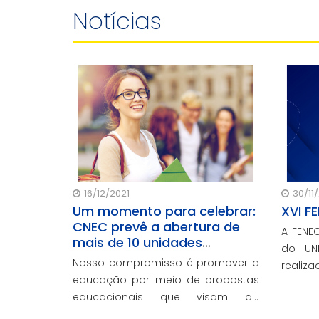
Notícias
16/12/2021
30/11
Um momento para celebrar:
XVI F
CNEC prevê a abertura de
A FENE
mais de 10 unidades
do UN
educacionais e a expansão
Nosso compromisso é promover a
realiz
do EAD em 2022
educação por meio de propostas
curso d
educacionais que visam ao
promo
desenvolvimento e à excelência do
empres