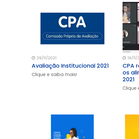
futuro educacional dos alunos.
29/11/2021
19/11/
Avaliação Institucional 2021
CPA r
os al
Clique e saiba mais!
2021
Clique 