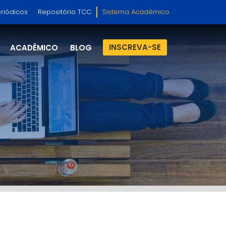
riódicos
Repositório TCC
Sistema Acadêmico
INSCREVA-SE
ACADÊMICO
BLOG