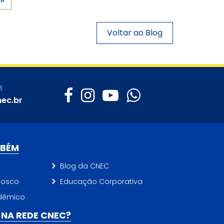
»
Voltar ao Blog
M
ec.br
MBÉM
Blog da CNEC
nosco
Educação Corporativa
dêmico
NA REDE CNEC?