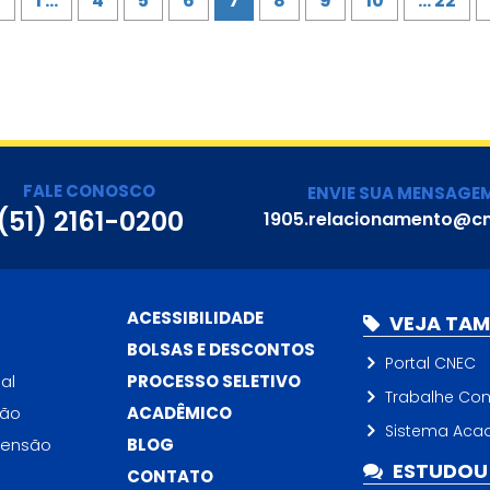
1 ...
4
5
6
7
8
9
10
... 22
FALE CONOSCO
ENVIE SUA MENSAGE
(51) 2161-0200
1905.relacionamento@cn
ACESSIBILIDADE
VEJA TA
BOLSAS E DESCONTOS
Portal CNEC
al
PROCESSO SELETIVO
Trabalhe Co
ção
ACADÊMICO
Sistema Aca
tensão
BLOG
ESTUDOU 
CONTATO