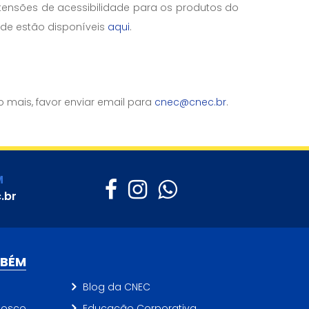
tensões de acessibilidade para os produtos do
ade estão disponíveis
aqui
.
 mais, favor enviar email para
cnec@cnec.br
.
M
.br
MBÉM
Blog da CNEC
nosco
Educação Corporativa