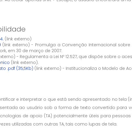
bilidade
4.
(link externo)
9
(link externo) - Promulga a Convenção Internacional sobre
York, em 30 de março de 2007.
 externo) - Regulamenta a Lei Nº 12.527, que dispõe sobre o ac
ônico
(link externo).
ato .pdf (35,5Kb)
(link externo) - Institucionaliza o Modelo de 
dentificar e interpretar o que está sendo apresentado no te
resentada ao usuário sob a forma de texto convertido para v
tecnologias de apoio (TA) potencialmente úteis para pessoas 
zes utilizadas com outras TA, tais como lupas de tela.