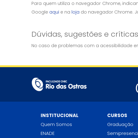
Para quem utiliza o navegador Chrome, indic
Google
aqui
e na
loja
do navegador Chrome. Já 
Dúvidas, sugestões e crítica
No caso de problemas com a acessibilidade em
INSTITUCIONAL
CURSOS
Quem Somos
Graduação
ENADE
Semipresenci