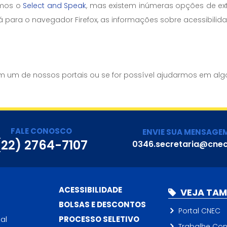
amos o
Select and Speak
, mas existem inúmeras opções de ex
para o navegador Firefox, as informações sobre acessibilid
s
 um de nossos portais ou se for possível ajudarmos em algo
FALE CONOSCO
ENVIE SUA MENSAGE
(22) 2764-7107
0346.secretaria@cnec
ACESSIBILIDADE
VEJA TA
BOLSAS E DESCONTOS
Portal CNEC
al
PROCESSO SELETIVO
Trabalhe Co