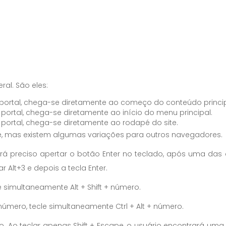
al. São eles:
 portal, chega-se diretamente ao começo do conteúdo princi
portal, chega-se diretamente ao início do menu principal.
portal, chega-se diretamente ao rodapé do site.
, mas existem algumas variações para outros navegadores.
r, será preciso apertar o botão Enter no teclado, após uma d
 Alt+3 e depois a tecla Enter.
e simultaneamente Alt + Shift + número.
 número, tecle simultaneamente Ctrl + Alt + número.
o. Ao teclar apenas Shift + Escape, o usuário encontrará um