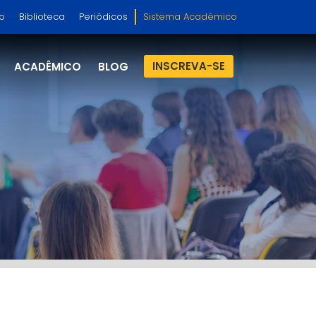
so
Biblioteca
Periódicos
Sistema Acadêmico
INSCREVA-SE
ACADÊMICO
BLOG