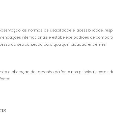
bservação às normas de usabilidade e acessibilidade, res
comendações internacionais e estabelece padrões de comport
 acesso ao seu conteúdo para qualquer cidadão, entre eles:
te a alteração do tamanho da fonte nos principais textos dos p
fonte:
ras