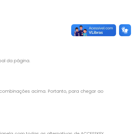
pal da página.
as combinações acima. Portanto, para chegar ao
a janela com todas as alternativas de ACCESSKEY