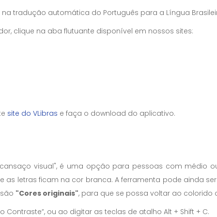
 na tradução automática do Português para a Língua Brasileira
 clique na aba flutuante disponível em nossos sites:
ite
site do VLibras
e faça o download do aplicativo.
o "cansaço visual", é uma opção para pessoas com médio ou g
e as letras ficam na cor branca. A ferramenta pode ainda se
ssão
"Cores originais"
, para que se possa voltar ao colorid
o Contraste”, ou ao digitar as teclas de atalho Alt + Shift + C.