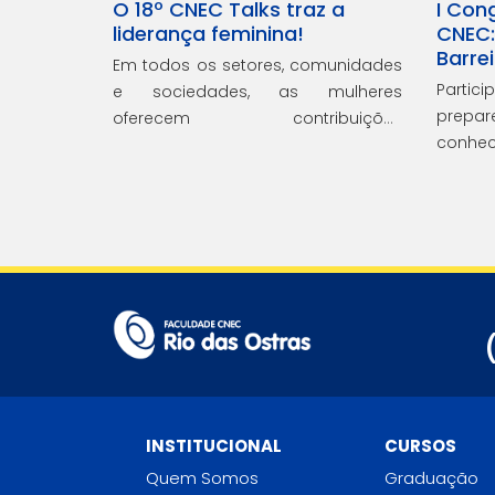
O 18º CNEC Talks traz a
I Con
liderança feminina!
CNEC
Barre
Em todos os setores, comunidades
Partic
e sociedades, as mulheres
prepar
oferecem contribuições
conhec
fundamentais e, em homenagem
às milhares de mulheres
cenecistas, alunas, mães e
colaboradoras, a 18ª edição do
CNEC Talks traz como tema a
liderança feminina.
INSTITUCIONAL
CURSOS
Quem Somos
Graduação