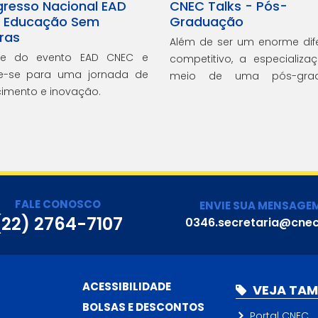
gresso Nacional EAD
CNEC Talks - Pós-
: Educação Sem
Graduação
iras
Além de ser um enorme dife
ipe do evento EAD CNEC e
competitivo, a especializa
e-se para uma jornada de
meio de uma pós-gra
imento e inovação.
possibilita ao profissional 
cargos de liderança, entre
benefícios.
FALE CONOSCO
ENVIE SUA MENSAGE
(22) 2764-7107
0346.secretaria@cnec
ACESSIBILIDADE
VEJA TA
BOLSAS E DESCONTOS
Portal CNEC