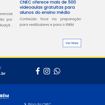
CNEC oferece mais de 500
videoaulas gratuitas para
alunos do ensino médio
rencial
Conteúdo foca na preparação
ção por
para vestibulares e para o ENEM
duação
acesso a
 outros
Ver Mais
M
.br
MBÉM
Blog da CNEC