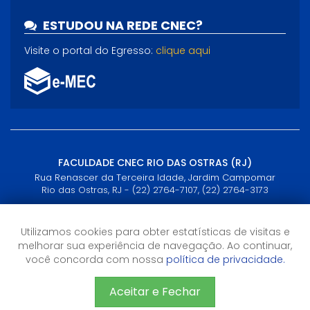
ESTUDOU NA REDE CNEC?
Visite o portal do Egresso:
clique aqui
FACULDADE CNEC RIO DAS OSTRAS (RJ)
Rua Renascer da Terceira Idade, Jardim Campomar
Rio das Ostras, RJ - (22) 2764-7107, (22) 2764-3173
Horário de Atendimento
Utilizamos cookies para obter estatísticas de visitas e
Horário de atendimento
melhorar sua experiência de navegação. Ao continuar,
Secretaria: Segunda à Sexta das 8h às 20h30
você concorda com nossa
política de privacidade.
Matrícula: Segunda à Sexta das 10h15 às 20h30
Aceitar e Fechar
CNEC 2026 - Todos os direitos reservados
Sistema de Ensino CNEC