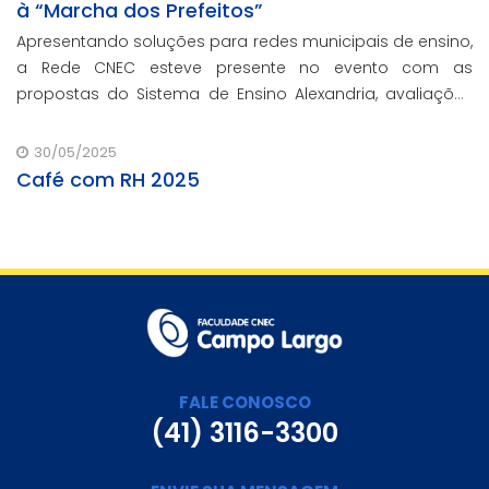
à “Marcha dos Prefeitos”
Apresentando soluções para redes municipais de ensino,
a Rede CNEC esteve presente no evento com as
propostas do Sistema de Ensino Alexandria, avaliações
pedagógicas, formação docente, serviços de gestão
escolar e parcerias com prefeituras durante e
30/05/2025
Café com RH 2025
FALE CONOSCO
(41) 3116-3300