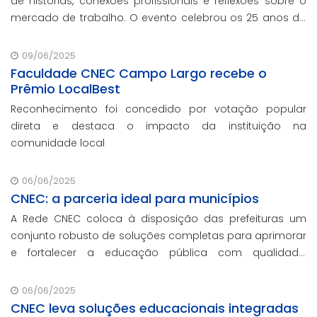
de histórias, conexões profissionais e reflexões sobre o
mercado de trabalho. O evento celebrou os 25 anos da
Faculdade CNEC em Campo Largo, e marcou o
lançamento dos cursos semipresenciais pion
09/06/2025
Faculdade CNEC Campo Largo recebe o
Prêmio LocalBest
Reconhecimento foi concedido por votação popular
direta e destaca o impacto da instituição na
comunidade local
06/06/2025
CNEC: a parceria ideal para municípios
A Rede CNEC coloca à disposição das prefeituras um
conjunto robusto de soluções completas para aprimorar
e fortalecer a educação pública com qualidade,
inovação e gestão eficiente. Mesmo para os municípios
que não participaram da Marcha dos Prefeitos
06/06/2025
CNEC leva soluções educacionais integradas