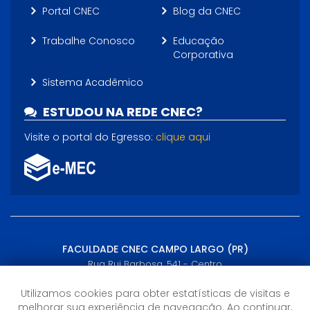
Portal CNEC
Blog da CNEC
Trabalhe Conosco
Educação
Corporativa
Sistema Acadêmico
ESTUDOU NA REDE CNEC?
Visite o portal do Egresso:
clique aqui
FACULDADE CNEC CAMPO LARGO (PR)
Rua Rui Barbosa, 541 - Centro
Campo Largo, PR - (41) 3116-3300, (41) 99166-8523
Utilizamos cookies para obter estatísticas de visitas e
melhorar sua experiência de navegação. Ao continuar,