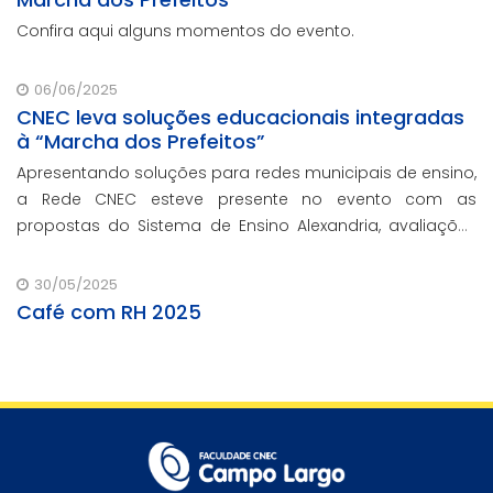
Confira aqui alguns momentos do evento.
06/06/2025
CNEC leva soluções educacionais integradas
à “Marcha dos Prefeitos”
Apresentando soluções para redes municipais de ensino,
a Rede CNEC esteve presente no evento com as
propostas do Sistema de Ensino Alexandria, avaliações
pedagógicas, formação docente, serviços de gestão
escolar e parcerias com prefeituras durante e
30/05/2025
Café com RH 2025