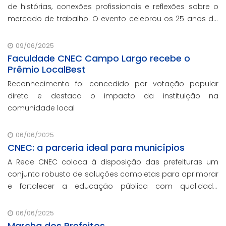
de histórias, conexões profissionais e reflexões sobre o
mercado de trabalho. O evento celebrou os 25 anos da
Faculdade CNEC em Campo Largo, e marcou o
lançamento dos cursos semipresenciais pion
09/06/2025
Faculdade CNEC Campo Largo recebe o
Prêmio LocalBest
Reconhecimento foi concedido por votação popular
direta e destaca o impacto da instituição na
comunidade local
06/06/2025
CNEC: a parceria ideal para municípios
A Rede CNEC coloca à disposição das prefeituras um
conjunto robusto de soluções completas para aprimorar
e fortalecer a educação pública com qualidade,
inovação e gestão eficiente. Mesmo para os municípios
que não participaram da Marcha dos Prefeitos
06/06/2025
Marcha dos Prefeitos