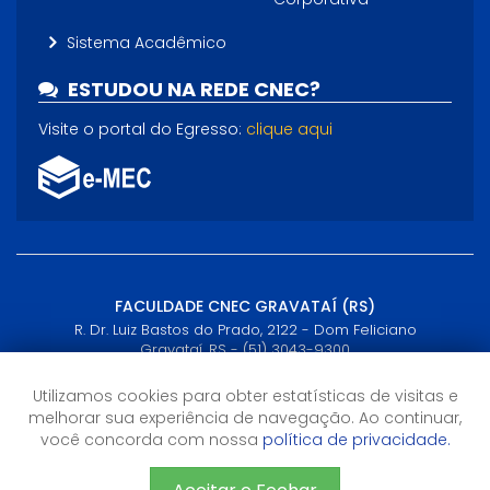
Sistema Acadêmico
ESTUDOU NA REDE CNEC?
Visite o portal do Egresso:
clique aqui
FACULDADE CNEC GRAVATAÍ (RS)
R. Dr. Luiz Bastos do Prado, 2122 - Dom Feliciano
Gravataí, RS - (51) 3043-9300
Utilizamos cookies para obter estatísticas de visitas e
Horário de Atendimento
melhorar sua experiência de navegação. Ao continuar,
8h às 18h
você concorda com nossa
política de privacidade.
Agende seu atendimento pelo WhatsApp (51)3043-9300